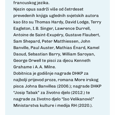
fran­cuskog jezika.
Njezin opus sadrži više od četrdeset
prevedenih knjiga uglednih svjetskih autora
kao što su Thomas Hardy, David Lodge, Terry
Eagleton, I. B. Singer, Lawrence Durrell,
Antoine de Saint-Exupéry, Gustave Flaubert,
Sam Shepard, Peter Matthiessen, John
Banville, Paul Auster, Mathias Énard, Kamel
Daoud, Sebastian Barry, William Saroyan,
George Orwell te pisci za djecu Kenneth
Grahame i A. A. Milne.
Dobitnica je godišnje nagrade DHKP za
najbolji prijevod proze, romana More irskog
pisca Johna Banvillea (2006.); nagrade DHKP
“Josip Tabak” za životno djelo (2012.) te
nagrade za životno djelo “Iso Velikanović”
Ministarstva kulture i medija RH (2020.).