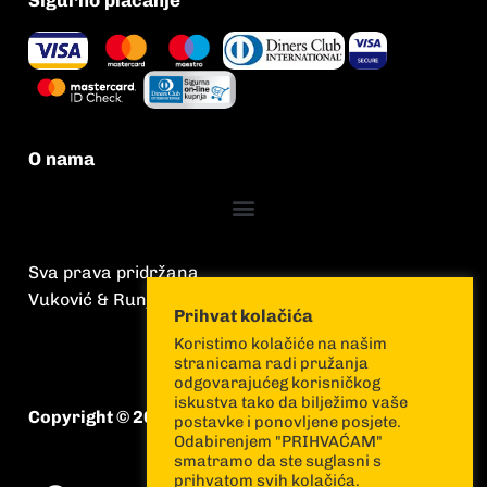
O nama
Sva prava pridržana
Vuković & Runjić
Prihvat kolačića
Koristimo kolačiće na našim
stranicama radi pružanja
odgovarajućeg korisničkog
iskustva tako da bilježimo vaše
Copyright © 2026 Vuković & Runjić
postavke i ponovljene posjete.
Odabirenjem "PRIHVAĆAM"
smatramo da ste suglasni s
prihvatom svih kolačića.