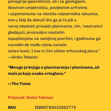
ponajprije pjesništvom, ali i za geologijom,
likovnom umjetnošću, povijesnim arhivima
i uspomenama na vlastita neposredna iskustva,
sve u želji da dokuči što ga je to još u
ranoj mladosti privuklo planinama, tim, ‘neutralno’
gledajući, proizvoljno nastalim
ispupčenjima na zemljinoj površini, i godinama ga
navodilo da među njima zamalo
ostavi kosti. I sve to čini stilom vrhunskog pisca.”
—
Dinko Telećan
“Mnogo je knjiga o planinarenju i planinama, ali
malo je koja ovako vrtoglava.”
—The Times
Prijevod:
Dinko Telećan
SKU
ISBN9789532862775