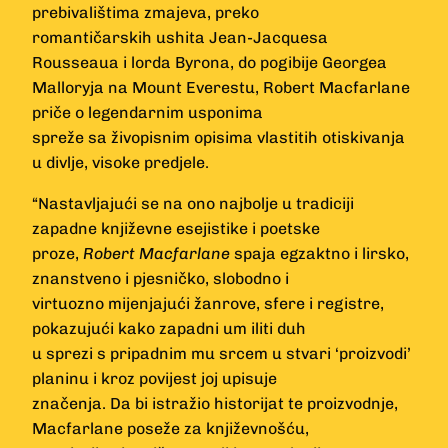
prebivalištima zmajeva, preko
romantičarskih ushita Jean-Jacquesa
Rousseaua i lorda Byrona, do pogibije Georgea
Malloryja na Mount Everestu, Robert Macfarlane
priče o legendarnim usponima
spreže sa živopisnim opisima vlastitih otiskivanja
u divlje, visoke predjele.
“Nastavljajući se na ono najbolje u tradiciji
zapadne književne esejistike i poetske
proze,
Robert Macfarlane
spaja egzaktno i lirsko,
znanstveno i pjesničko, slobodno i
virtuozno mijenjajući žanrove, sfere i registre,
pokazujući kako zapadni um iliti duh
u sprezi s pripadnim mu srcem u stvari ‘proizvodi’
planinu i kroz povijest joj upisuje
značenja. Da bi istražio historijat te proizvodnje,
Macfarlane poseže za književnošću,