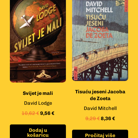
Tisuću jeseni Jacoba
Svijet je mali
de Zoeta
David Lodge
David Mitchell
10,62
€
9,56
€
9,29
€
8,36
€
Dodaj u
košaricu
Pročitaj više