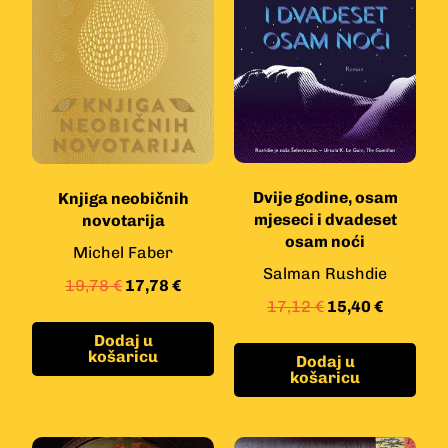
Dvije godine, osam
Knjiga neobičnih
mjeseci i dvadeset
novotarija
osam noći
Michel Faber
Salman Rushdie
19,78
€
17,78
€
17,12
€
15,40
€
Dodaj u
košaricu
Dodaj u
košaricu