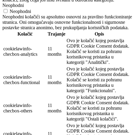
Neophodni
Neophodni
Neophodni kolačići su apsolutno osnovni za pravilno funkcioniranje
stranica. Oni omogućavaju osnovne funkcionalnosti i sigurnosne
postavke stranica anonimo, bez prukupljanja korisničkih podataka.
Kolačić
Trajanje
Opis
Ovo je kolačić kojeg postavlja
GDPR Cookie Consent dodatak.
cookielawinfo-
11
Kolačić se koristi za pohranu
checbox-analytics
months
korisnikovog pristanka u
kategoriji "Analitički".
Ovo je kolačić kojeg postavlja
GDPR Cookie Consent dodatak.
cookielawinfo-
11
Kolačić se koristi za pohranu
checbox-functional
months
korisnikovog pristanka u
kategoriji "Funkcionalni".
Ovo je kolačić kojeg postavlja
GDPR Cookie Consent dodatak.
cookielawinfo-
11
Kolačić se koristi za pohranu
checbox-others
months
korisnikovog pristanka u
kategoriji "Ostali kolačići".
Ovo je kolačić kojeg postavlja
GDPR Cookie Consent dodatak.
cookielawinfo-
11