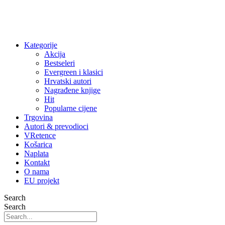
Kategorije
Akcija
Bestseleri
Evergreen i klasici
Hrvatski autori
Nagrađene knjige
Hit
Popularne cijene
Trgovina
Autori & prevodioci
VRetence
Košarica
Naplata
Kontakt
O nama
EU projekt
Search
Search