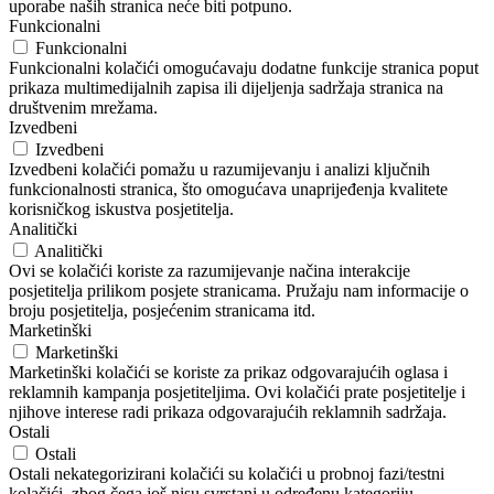
uporabe naših stranica neće biti potpuno.
Funkcionalni
Funkcionalni
Funkcionalni kolačići omogućavaju dodatne funkcije stranica poput
prikaza multimedijalnih zapisa ili dijeljenja sadržaja stranica na
društvenim mrežama.
Izvedbeni
Izvedbeni
Izvedbeni kolačići pomažu u razumijevanju i analizi ključnih
funkcionalnosti stranica, što omogućava unaprijeđenja kvalitete
korisničkog iskustva posjetitelja.
Analitički
Analitički
Ovi se kolačići koriste za razumijevanje načina interakcije
posjetitelja prilikom posjete stranicama. Pružaju nam informacije o
broju posjetitelja, posjećenim stranicama itd.
Marketinški
Marketinški
Marketinški kolačići se koriste za prikaz odgovarajućih oglasa i
reklamnih kampanja posjetiteljima. Ovi kolačići prate posjetitelje i
njihove interese radi prikaza odgovarajućih reklamnih sadržaja.
Ostali
Ostali
Ostali nekategorizirani kolačići su kolačići u probnoj fazi/testni
kolačići, zbog čega još nisu svrstani u određenu kategoriju.