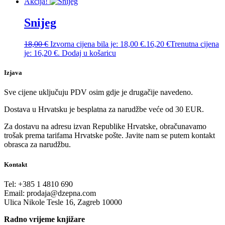
Akcija!
Snijeg
18,00
€
Izvorna cijena bila je: 18,00 €.
16,20
€
Trenutna cijena
je: 16,20 €.
Dodaj u košaricu
Izjava
Sve cijene uključuju PDV osim gdje je drugačije navedeno.
Dostava u Hrvatsku je besplatna za narudžbe veće od 30 EUR.
Za dostavu na adresu izvan Republike Hrvatske, obračunavamo
trošak prema tarifama Hrvatske pošte. Javite nam se putem kontakt
obrasca za narudžbu.
Kontakt
Tel:
+385 1 4810 690
Email:
prodaja@dzepna.com
Ulica Nikole Tesle 16, Zagreb 10000
Radno vrijeme knjižare