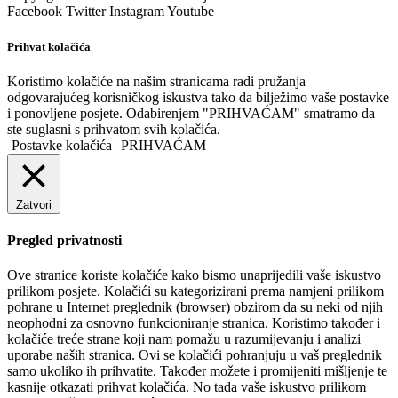
Facebook
Twitter
Instagram
Youtube
Prihvat kolačića
Koristimo kolačiće na našim stranicama radi pružanja
odgovarajućeg korisničkog iskustva tako da bilježimo vaše postavke
i ponovljene posjete. Odabirenjem "PRIHVAĆAM" smatramo da
ste suglasni s prihvatom svih kolačića.
Postavke kolačića
PRIHVAĆAM
Zatvori
Pregled privatnosti
Ove stranice koriste kolačiće kako bismo unaprijedili vaše iskustvo
prilikom posjete. Kolačići su kategorizirani prema namjeni prilikom
pohrane u Internet preglednik (browser) obzirom da su neki od njih
neophodni za osnovno funkcioniranje stranica. Koristimo također i
kolačiće treće strane koji nam pomažu u razumijevanju i analizi
uporabe naših stranica. Ovi se kolačići pohranjuju u vaš preglednik
samo ukoliko ih prihvatite. Također možete i promijeniti mišljenje te
kasnije otkazati prihvat kolačića. No tada vaše iskustvo prilikom