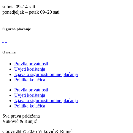
subota 09
–
14 sati
ponedjeljak – petak 09
–
20 sati
Sigurno plaćanje
O nama
Pravila privatnosti
Uvjeti korištenja
Izjava o sigurnosti online plaćanja
Politika kolačića
Pravila privatnosti
Uvjeti korištenja
Izjava o sigurnosti online plaćanja
Politika kolačića
Sva prava pridržana
Vuković & Runjić
Copyright © 2026 Vuković & Runjić