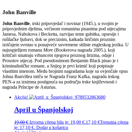
John Banville
John Banville
, irski pripovjedač i novinar (1945.), u svojim je
pripovjednim djelima, većinom romanima pisanima pod utjecajima
Jamesa, Nabokova i Becketta, razvijao teme gubitka, opsesije i
rušilačke ljubavi, dok se preciznim, katkada liričnim proznim
izričajem svrstao u ponajveće suvremene stiliste engleskog jezika. U
najuspjelijem romanu
More
(Bookerova nagrada 2005.), koji
kritičari smatraju vrhuncem njegova proznog lirizma, odaje i
Proustov utjecaj. Pod pseudonimom Benjamin Black pisao je i
kriminalističke romane, a
Snijeg
je prvi krimić koji potpisuje
vlastitim imenom. Među brojnim nagradama koje su ovjenčale opus
Johna Banvillea ističu se Nagrada Franz Kafka, nagrada irskog
PEN-a za iznimna postignuća na području irske književnosti i
nagrada Príncipe de Asturias.
Akcija!
April u Španjolskoj
19,00
€
Izvorna cijena bila je: 19,00 €.
17,10
€
Trenutna cijena
je: 17,10 €.
Dodaj u košaricu