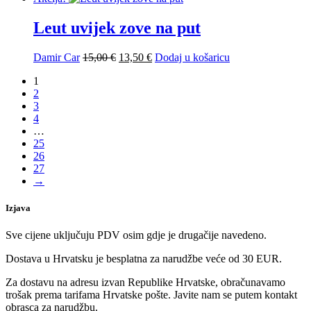
bila
je:
je:
13,50 €.
Leut uvijek zove na put
15,00 €.
Izvorna
Trenutna
Damir Car
15,00
€
13,50
€
Dodaj u košaricu
cijena
cijena
1
bila
je:
2
je:
13,50 €.
3
15,00 €.
4
…
25
26
27
→
Izjava
Sve cijene uključuju PDV osim gdje je drugačije navedeno.
Dostava u Hrvatsku je besplatna za narudžbe veće od 30 EUR.
Za dostavu na adresu izvan Republike Hrvatske, obračunavamo
trošak prema tarifama Hrvatske pošte. Javite nam se putem kontakt
obrasca za narudžbu.