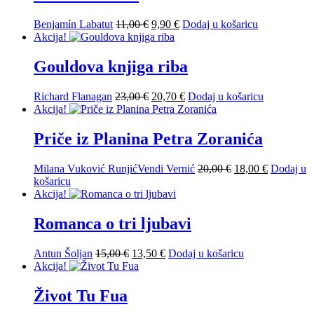
23,00 €.
Izvorna
Trenutna
Benjamín Labatut
11,00
€
9,90
€
Dodaj u košaricu
cijena
cijena
Akcija!
bila
je:
je:
9,90 €.
Gouldova knjiga riba
11,00 €.
Izvorna
Trenutna
Richard Flanagan
23,00
€
20,70
€
Dodaj u košaricu
cijena
cijena
Akcija!
bila
je:
je:
20,70 €.
Priče iz Planina Petra Zoranića
23,00 €.
Izvorna
Trenutna
Milana Vuković Runjić
Vendi Vernić
20,00
€
18,00
€
Dodaj u
cijena
cijena
košaricu
bila
je:
Akcija!
je:
18,00 €.
20,00 €.
Romanca o tri ljubavi
Izvorna
Trenutna
Antun Šoljan
15,00
€
13,50
€
Dodaj u košaricu
cijena
cijena
Akcija!
bila
je:
je:
13,50 €.
Život Tu Fua
15,00 €.