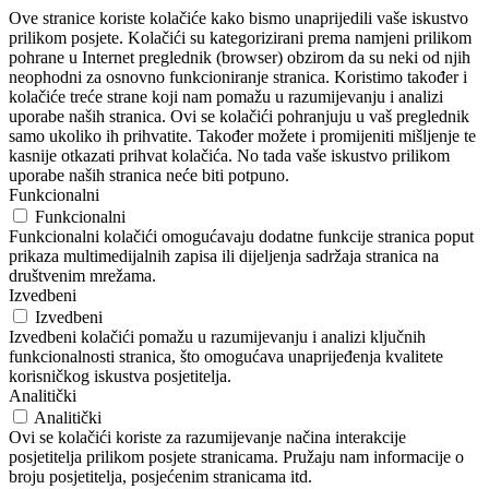
Ove stranice koriste kolačiće kako bismo unaprijedili vaše iskustvo
prilikom posjete. Kolačići su kategorizirani prema namjeni prilikom
pohrane u Internet preglednik (browser) obzirom da su neki od njih
neophodni za osnovno funkcioniranje stranica. Koristimo također i
kolačiće treće strane koji nam pomažu u razumijevanju i analizi
uporabe naših stranica. Ovi se kolačići pohranjuju u vaš preglednik
samo ukoliko ih prihvatite. Također možete i promijeniti mišljenje te
kasnije otkazati prihvat kolačića. No tada vaše iskustvo prilikom
uporabe naših stranica neće biti potpuno.
Funkcionalni
Funkcionalni
Funkcionalni kolačići omogućavaju dodatne funkcije stranica poput
prikaza multimedijalnih zapisa ili dijeljenja sadržaja stranica na
društvenim mrežama.
Izvedbeni
Izvedbeni
Izvedbeni kolačići pomažu u razumijevanju i analizi ključnih
funkcionalnosti stranica, što omogućava unaprijeđenja kvalitete
korisničkog iskustva posjetitelja.
Analitički
Analitički
Ovi se kolačići koriste za razumijevanje načina interakcije
posjetitelja prilikom posjete stranicama. Pružaju nam informacije o
broju posjetitelja, posjećenim stranicama itd.