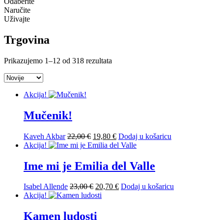
Odaberite
Naručite
Uživajte
Trgovina
Poredano
Prikazujemo 1–12 od 318 rezultata
po
najnovijem
Akcija!
Mučenik!
Izvorna
Trenutna
Kaveh Akbar
22,00
€
19,80
€
Dodaj u košaricu
cijena
cijena
Akcija!
bila
je:
je:
19,80 €.
Ime mi je Emilia del Valle
22,00 €.
Izvorna
Trenutna
Isabel Allende
23,00
€
20,70
€
Dodaj u košaricu
cijena
cijena
Akcija!
bila
je:
je:
20,70 €.
Kamen ludosti