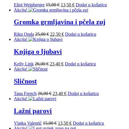
Izvorna
Trenutna
Eliot Weinberger
15,00
€
13,50
€
Dodaj u košaricu
cijena
cijena
Akcija!
bila
je:
je:
13,50 €.
Gromka grmljavina i pčela zuj
15,00 €.
Izvorna
Trenutna
Riku Onda
25,00
€
22,50
€
Dodaj u košaricu
cijena
cijena
Akcija!
bila
je:
je:
22,50 €.
Knjiga o ljubavi
25,00 €.
Izvorna
Trenutna
Kelly Link
26,00
€
23,40
€
Dodaj u košaricu
cijena
cijena
Akcija!
bila
je:
je:
23,40 €.
Sličnost
26,00 €.
Izvorna
Trenutna
Tana French
26,00
€
23,40
€
Dodaj u košaricu
cijena
cijena
Akcija!
bila
je:
je:
23,40 €.
Lažni parovi
26,00 €.
Izvorna
Trenutna
Vlatka Valentić
15,00
€
13,50
€
Dodaj u košaricu
cijena
cijena
Akcija!