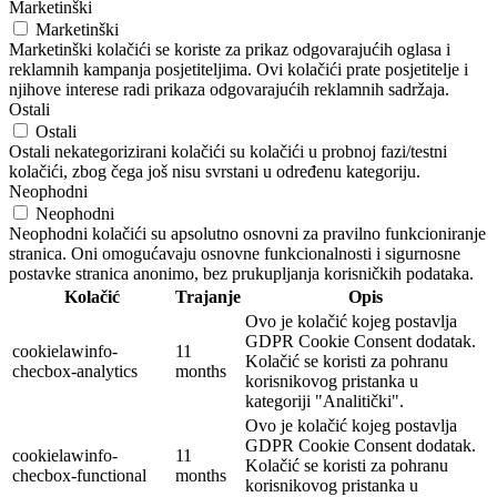
Marketinški
Marketinški
Marketinški kolačići se koriste za prikaz odgovarajućih oglasa i
reklamnih kampanja posjetiteljima. Ovi kolačići prate posjetitelje i
njihove interese radi prikaza odgovarajućih reklamnih sadržaja.
Ostali
Ostali
Ostali nekategorizirani kolačići su kolačići u probnoj fazi/testni
kolačići, zbog čega još nisu svrstani u određenu kategoriju.
Neophodni
Neophodni
Neophodni kolačići su apsolutno osnovni za pravilno funkcioniranje
stranica. Oni omogućavaju osnovne funkcionalnosti i sigurnosne
postavke stranica anonimo, bez prukupljanja korisničkih podataka.
Kolačić
Trajanje
Opis
Ovo je kolačić kojeg postavlja
GDPR Cookie Consent dodatak.
cookielawinfo-
11
Kolačić se koristi za pohranu
checbox-analytics
months
korisnikovog pristanka u
kategoriji "Analitički".
Ovo je kolačić kojeg postavlja
GDPR Cookie Consent dodatak.
cookielawinfo-
11
Kolačić se koristi za pohranu
checbox-functional
months
korisnikovog pristanka u