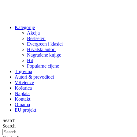
Kategorije
Akcija
Bestseleri
Evergreen i klasici
Hrvatski autori
Nagrađene knjige
Hit
Popularne cijene
Trgovina
Autori & prevodioci
VRetence
Košarica
Naplata
Kontakt
O nama
EU projekt
Search
Search