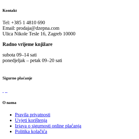
Kontakt
Tel:
+385 1 4810 690
Email:
prodaja@dzepna.com
Ulica Nikole Tesle 16, Zagreb 10000
Radno vrijeme knjižare
subota 09
–
14 sati
ponedjeljak – petak 09
–
20 sati
Sigurno plaćanje
O nama
Pravila privatnosti
Uvjeti korištenja
Izjava o sigurnosti online plaćanja
Politika kolačića