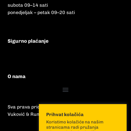
subota 09
–
14 sati
ponedjeljak – petak 09
–
20 sati
Sigurno plaćanje
O nama
Sva prava pridržana
Vuković & Runjić
Prihvat kolačića
Koristimo kolačiće na našim
stranicama radi pružanja