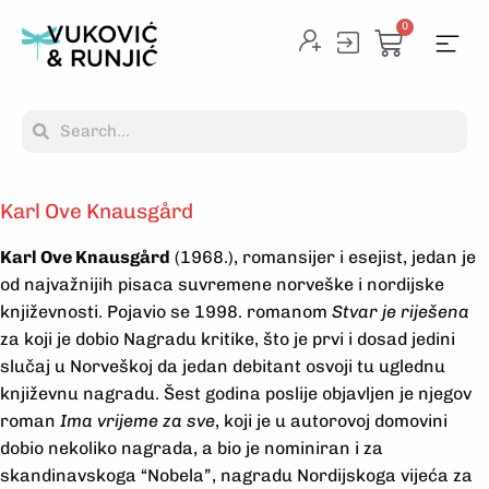
0
Karl Ove Knausgård
Karl Ove Knausgård
(1968.), romansijer i esejist, jedan je
od najvažnijih pisaca suvremene norveške i nordijske
književnosti. Pojavio se 1998. romanom
Stvar je riješena
za koji je dobio Nagradu kritike, što je prvi i dosad jedini
slučaj u Norveškoj da jedan debitant osvoji tu uglednu
književnu nagradu. Šest godina poslije objavljen je njegov
roman
Ima vrijeme za sve
, koji je u autorovoj domovini
dobio nekoliko nagrada, a bio je nominiran i za
skandinavskoga “Nobela”, nagradu Nordijskoga vijeća za