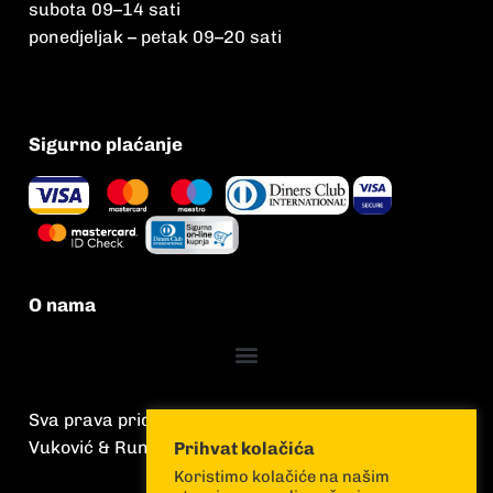
subota 09
–
14 sati
ponedjeljak – petak 09
–
20 sati
Sigurno plaćanje
O nama
Sva prava pridržana
Vuković & Runjić
Prihvat kolačića
Koristimo kolačiće na našim