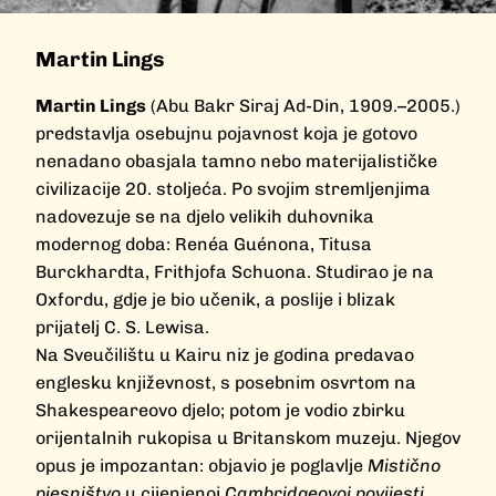
Martin Lings
Martin Lings
(Abu Bakr Siraj Ad-Din, 1909.–2005.)
predstavlja osebujnu pojavnost koja je gotovo
nenadano obasjala tamno nebo materijalističke
civilizacije 20. stoljeća. Po svojim stremljenjima
nadovezuje se na djelo velikih duhovnika
modernog doba: Renéa Guénona, Titusa
Burckhardta, Frithjofa Schuona. Studirao je na
Oxfordu, gdje je bio učenik, a poslije i blizak
prijatelj C. S. Lewisa.
Na Sveučilištu u Kairu niz je godina predavao
englesku književnost, s posebnim osvrtom na
Shakespeareovo djelo; potom je vodio zbirku
orijentalnih rukopisa u Britanskom muzeju. Njegov
opus je impozantan: objavio je poglavlje
Mistično
pjesništvo
u cijenjenoj
Cambridgeovoj povijesti