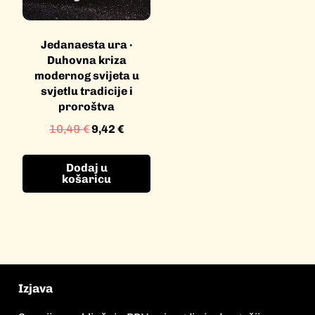
Jedanaesta ura ·
Duhovna kriza
modernog svijeta u
svjetlu tradicije i
proroštva
10,49
€
9,42
€
Dodaj u
košaricu
Izjava