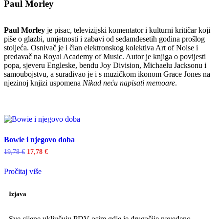
Paul Morley
Paul Morley
je pisac, televizijski komentator i kulturni kritičar koji
piše o glazbi, umjetnosti i zabavi od sedamdesetih godina prošlog
stoljeća. Osnivač je i član elektronskog kolektiva Art of Noise i
predavač na Royal Academy of Music. Autor je knjiga o povijesti
popa, sjeveru Engleske, bendu Joy Division, Michaelu Jacksonu i
samoubojstvu, a surađivao je i s muzičkom ikonom Grace Jones na
njezinoj knjizi uspomena
Nikad neću napisati memoare
.
Bowie i njegovo doba
19,78
€
17,78
€
Pročitaj više
Izjava
Sve cijene uključuju PDV osim gdje je drugačije navedeno.