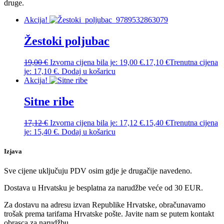
druge.
Akcija!
Žestoki poljubac
19,00
€
Izvorna cijena bila je: 19,00 €.
17,10
€
Trenutna cijena
je: 17,10 €.
Dodaj u košaricu
Akcija!
Sitne ribe
17,12
€
Izvorna cijena bila je: 17,12 €.
15,40
€
Trenutna cijena
je: 15,40 €.
Dodaj u košaricu
Izjava
Sve cijene uključuju PDV osim gdje je drugačije navedeno.
Dostava u Hrvatsku je besplatna za narudžbe veće od 30 EUR.
Za dostavu na adresu izvan Republike Hrvatske, obračunavamo
trošak prema tarifama Hrvatske pošte. Javite nam se putem kontakt
obrasca za narudžbu.