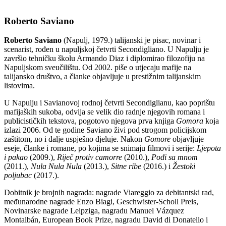
Roberto Saviano
Roberto Saviano
(Napulj, 1979.) talijanski je pisac, novinar i
scenarist, rođen u napuljskoj četvrti Secondigliano. U Napulju je
završio tehničku školu Armando Diaz i diplomirao filozofiju na
Napuljskom sveučilištu. Od 2002. piše o utjecaju mafije na
talijansko društvo, a članke objavljuje u prestižnim talijanskim
listovima.
U Napulju i Savianovoj rodnoj četvrti Secondiglianu, kao poprištu
mafijaških sukoba, odvija se velik dio radnje njegovih romana i
publicističkih tekstova, pogotovo njegova prva knjiga
Gomora
koja
izlazi 2006. Od te godine Saviano živi pod strogom policijskom
zaštitom, no i dalje uspješno djeluje. Nakon
Gomore
objavljuje
eseje, članke i romane, po kojima se snimaju filmovi i serije:
Ljepota
i pakao
(2009.),
Riječ protiv camorre
(2010.),
Pođi sa mnom
(2011.),
Nula Nula Nula
(2013.),
Sitne ribe
(2016.) i
Žestoki
poljubac
(2017.).
Dobitnik je brojnih nagrada: nagrade Viareggio za debitantski rad,
međunarodne nagrade Enzo Biagi, Geschwister-Scholl Preis,
Novinarske nagrade Leipziga, nagradu Manuel Vázquez
Montalbán, European Book Prize, nagradu David di Donatello i