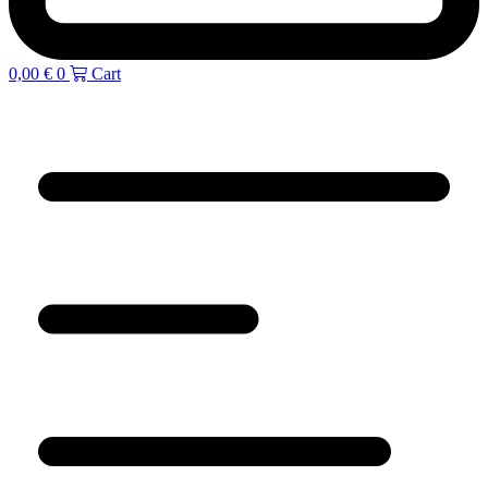
0,00
€
0
Cart