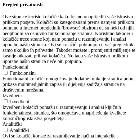
Pregled privatnosti
Ove stranice koriste kolačiće kako bismo unaprijedili vaše iskustvo
prilikom posjete. Kolačići su kategorizirani prema namjeni prilikom
pohrane u Internet preglednik (browser) obzirom da su neki od njih
neophodni za osnovno funkcioniranje stranica. Koristimo također i
kolačiće treće strane koji nam pomažu u razumijevanju i analizi
uporabe naših stranica. Ovi se kolačići pohranjuju u vaš preglednik
samo ukoliko ih prihvatite. Također možete i promijeniti mišljenje te
kasnije otkazati prihvat kolačića. No tada vaše iskustvo prilikom
uporabe naših stranica neće biti potpuno.
Funkcionalni
Funkcionalni
Funkcionalni kolačići omogućavaju dodatne funkcije stranica poput
prikaza multimedijalnih zapisa ili dijeljenja sadržaja stranica na
društvenim mrežama.
Izvedbeni
Izvedbeni
Izvedbeni kolačići pomažu u razumijevanju i analizi ključnih
funkcionalnosti stranica, što omogućava unaprijeđenja kvalitete
korisničkog iskustva posjetitelja.
Analitički
Analitički
Ovi se kolačići koriste za razumijevanje načina interakcije