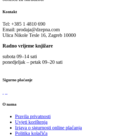
Kontakt
Tel:
+385 1 4810 690
Email:
prodaja@dzepna.com
Ulica Nikole Tesle 16, Zagreb 10000
Radno vrijeme knjižare
subota 09
–
14 sati
ponedjeljak – petak 09
–
20 sati
Sigurno plaćanje
O nama
Pravila privatnosti
Uvjeti korištenja
Izjava o sigurnosti online plaćanja
Politika kolačića