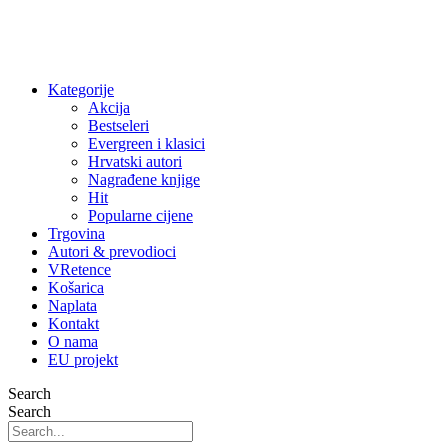
Kategorije
Akcija
Bestseleri
Evergreen i klasici
Hrvatski autori
Nagrađene knjige
Hit
Popularne cijene
Trgovina
Autori & prevodioci
VRetence
Košarica
Naplata
Kontakt
O nama
EU projekt
Search
Search