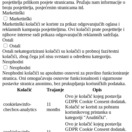
posjetitelja prilikom posjete stranicama. Pružaju nam informacije o
broju posjetitelja, posjećenim stranicama itd.
Marketinški
Marketinški
Marketinški kolačići se koriste za prikaz odgovarajućih oglasa i
reklamnih kampanja posjetiteljima. Ovi kolačići prate posjetitelje i
njihove interese radi prikaza odgovarajućih reklamnih sadržaja.
Ostali
Ostali
Ostali nekategorizirani kolačići su kolačići u probnoj fazi/testni
kolačići, zbog čega još nisu svrstani u određenu kategoriju.
Neophodni
Neophodni
Neophodni kolačići su apsolutno osnovni za pravilno funkcioniranje
stranica. Oni omogućavaju osnovne funkcionalnosti i sigurnosne
postavke stranica anonimo, bez prukupljanja korisničkih podataka.
Kolačić
Trajanje
Opis
Ovo je kolačić kojeg postavlja
GDPR Cookie Consent dodatak.
cookielawinfo-
11
Kolačić se koristi za pohranu
checbox-analytics
months
korisnikovog pristanka u
kategoriji "Analitički".
Ovo je kolačić kojeg postavlja
GDPR Cookie Consent dodatak.
cookielawinfo-
11