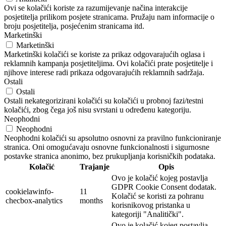
Ovi se kolačići koriste za razumijevanje načina interakcije
posjetitelja prilikom posjete stranicama. Pružaju nam informacije o
broju posjetitelja, posjećenim stranicama itd.
Marketinški
Marketinški
Marketinški kolačići se koriste za prikaz odgovarajućih oglasa i
reklamnih kampanja posjetiteljima. Ovi kolačići prate posjetitelje i
njihove interese radi prikaza odgovarajućih reklamnih sadržaja.
Ostali
Ostali
Ostali nekategorizirani kolačići su kolačići u probnoj fazi/testni
kolačići, zbog čega još nisu svrstani u određenu kategoriju.
Neophodni
Neophodni
Neophodni kolačići su apsolutno osnovni za pravilno funkcioniranje
stranica. Oni omogućavaju osnovne funkcionalnosti i sigurnosne
postavke stranica anonimo, bez prukupljanja korisničkih podataka.
Kolačić
Trajanje
Opis
Ovo je kolačić kojeg postavlja
GDPR Cookie Consent dodatak.
cookielawinfo-
11
Kolačić se koristi za pohranu
checbox-analytics
months
korisnikovog pristanka u
kategoriji "Analitički".
Ovo je kolačić kojeg postavlja