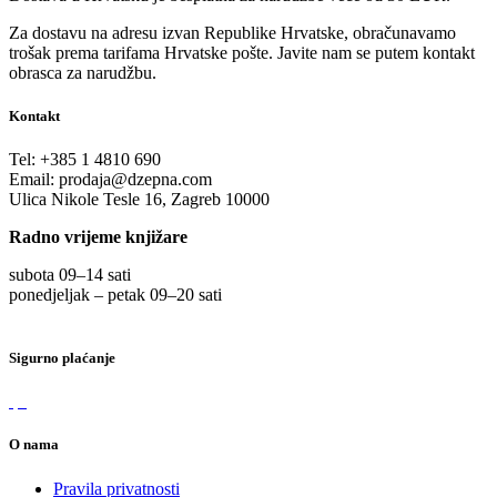
Za dostavu na adresu izvan Republike Hrvatske, obračunavamo
trošak prema tarifama Hrvatske pošte. Javite nam se putem kontakt
obrasca za narudžbu.
Kontakt
Tel:
+385 1 4810 690
Email:
prodaja@dzepna.com
Ulica Nikole Tesle 16, Zagreb 10000
Radno vrijeme knjižare
subota 09
–
14 sati
ponedjeljak – petak 09
–
20 sati
Sigurno plaćanje
O nama
Pravila privatnosti