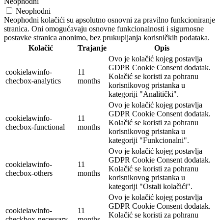
Neophodni
Neophodni
Neophodni kolačići su apsolutno osnovni za pravilno funkcioniranje
stranica. Oni omogućavaju osnovne funkcionalnosti i sigurnosne
postavke stranica anonimo, bez prukupljanja korisničkih podataka.
Kolačić
Trajanje
Opis
Ovo je kolačić kojeg postavlja
GDPR Cookie Consent dodatak.
cookielawinfo-
11
Kolačić se koristi za pohranu
checbox-analytics
months
korisnikovog pristanka u
kategoriji "Analitički".
Ovo je kolačić kojeg postavlja
GDPR Cookie Consent dodatak.
cookielawinfo-
11
Kolačić se koristi za pohranu
checbox-functional
months
korisnikovog pristanka u
kategoriji "Funkcionalni".
Ovo je kolačić kojeg postavlja
GDPR Cookie Consent dodatak.
cookielawinfo-
11
Kolačić se koristi za pohranu
checbox-others
months
korisnikovog pristanka u
kategoriji "Ostali kolačići".
Ovo je kolačić kojeg postavlja
GDPR Cookie Consent dodatak.
cookielawinfo-
11
Kolačić se koristi za pohranu
checkbox-necessary
months