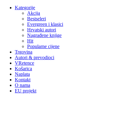
Kategorije
Akcija
Bestseleri
Evergreen i klasici
Hrvatski autori
Nagrađene knjige
Hit
Popularne cijene
Trgovina
Autori & prevodioci
VRetence
Košarica
Naplata
Kontakt
O nama
EU projekt