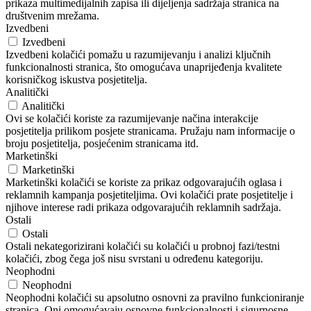
prikaza multimedijalnih zapisa ili dijeljenja sadržaja stranica na
društvenim mrežama.
Izvedbeni
Izvedbeni
Izvedbeni kolačići pomažu u razumijevanju i analizi ključnih
funkcionalnosti stranica, što omogućava unaprijeđenja kvalitete
korisničkog iskustva posjetitelja.
Analitički
Analitički
Ovi se kolačići koriste za razumijevanje načina interakcije
posjetitelja prilikom posjete stranicama. Pružaju nam informacije o
broju posjetitelja, posjećenim stranicama itd.
Marketinški
Marketinški
Marketinški kolačići se koriste za prikaz odgovarajućih oglasa i
reklamnih kampanja posjetiteljima. Ovi kolačići prate posjetitelje i
njihove interese radi prikaza odgovarajućih reklamnih sadržaja.
Ostali
Ostali
Ostali nekategorizirani kolačići su kolačići u probnoj fazi/testni
kolačići, zbog čega još nisu svrstani u određenu kategoriju.
Neophodni
Neophodni
Neophodni kolačići su apsolutno osnovni za pravilno funkcioniranje
stranica. Oni omogućavaju osnovne funkcionalnosti i sigurnosne