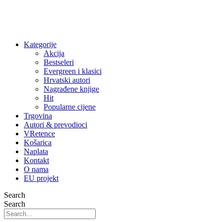
Kategorije
Akcija
Bestseleri
Evergreen i klasici
Hrvatski autori
Nagrađene knjige
Hit
Popularne cijene
Trgovina
Autori & prevodioci
VRetence
Košarica
Naplata
Kontakt
O nama
EU projekt
Search
Search