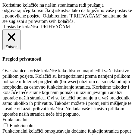
Koristimo kolačiće na našim stranicama radi pružanja
odgovarajućeg korisničkog iskustva tako da bilježimo vaše postavke
i ponovljene posjete. Odabirenjem "PRIHVAĆAM" smatramo da
ste suglasni s prihvatom svih kolačića.
Postavke kolačića
PRIHVAĆAM
Zatvori
Pregled privatnosti
Ove stranice koriste kolačiće kako bismo unaprijedili vaše iskustvo
prilikom posjete. Kolačići su kategorizirani prema namjeni prilikom
pohrane u Internet preglednik (browser) obzirom da su neki od njih
neophodni za osnovno funkcioniranje stranica. Koristimo također i
kolačiće treće strane koji nam pomažu u razumijevanju i analizi
uporabe naših stranica. Ovi se kolačići pohranjuju u vaš preglednik
samo ukoliko ih prihvatite. Također možete i promijeniti mišljenje te
kasnije otkazati prihvat kolačića. No tada vaše iskustvo prilikom
uporabe naših stranica neće biti potpuno.
Funkcionalni
Funkcionalni
Funkcionalni kolačići omogućavaju dodatne funkcije stranica poput