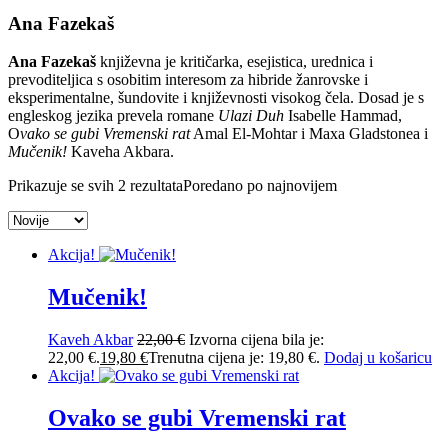
Ana Fazekaš
Ana Fazekaš
književna je kritičarka, esejistica, urednica i
prevoditeljica s osobitim interesom za hibride žanrovske i
eksperimentalne, šundovite i književnosti visokog čela. Dosad je s
engleskog jezika prevela romane
Ulazi Duh
Isabelle Hammad,
O
vako se gubi Vremenski rat
Amal El-Mohtar i Maxa Gladstonea i
Mučenik!
Kaveha Akbara.
Prikazuje se svih 2 rezultata
Poredano po najnovijem
Akcija!
Mučenik!
Kaveh Akbar
22,00
€
Izvorna cijena bila je:
22,00 €.
19,80
€
Trenutna cijena je: 19,80 €.
Dodaj u košaricu
Akcija!
Ovako se gubi Vremenski rat