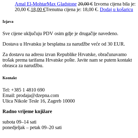
Amal El-Mohtar
Max Gladstone
20,00
€
Izvorna cijena bila je:
20,00 €.
18,00
€
Trenutna cijena je: 18,00 €.
Dodaj u košaricu
Izjava
Sve cijene uključuju PDV osim gdje je drugačije navedeno.
Dostava u Hrvatsku je besplatna za narudžbe veće od 30 EUR.
Za dostavu na adresu izvan Republike Hrvatske, obračunavamo
trošak prema tarifama Hrvatske pošte. Javite nam se putem kontakt
obrasca za narudžbu.
Kontakt
Tel:
+385 1 4810 690
Email:
prodaja@dzepna.com
Ulica Nikole Tesle 16, Zagreb 10000
Radno vrijeme knjižare
subota 09
–
14 sati
ponedjeljak – petak 09
–
20 sati