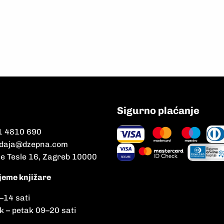
Sigurno plaćanje
1 4810 690
daja@dzepna.com
le Tesle 16, Zagreb 10000
jeme knjižare
–
14 sati
k – petak 09
–
20 sati