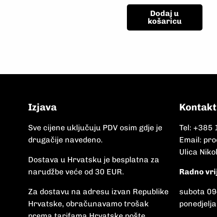
Dodaj u
košaricu
Izjava
Kontakt
Sve cijene uključuju PDV osim gdje je
Tel:
+385 
drugačije navedeno.
Email:
pro
Ulica Niko
Dostava u Hrvatsku je besplatna za
narudžbe veće od 30 EUR.
Radno vri
Za dostavu na adresu izvan Republike
subota 09
Hrvatske, obračunavamo trošak
ponedjelja
prema tarifama Hrvatske pošte.