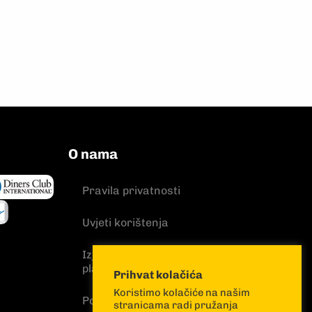
O nama
Pravila privatnosti
Uvjeti korištenja
Izjava o sigurnosti online
plaćanja
Prihvat kolačića
Koristimo kolačiće na našim
Politika kolačića
stranicama radi pružanja