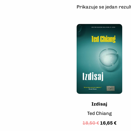
Prikazuje se jedan rezul
Izdisaj
Ted Chiang
18,50
€
16,65
€