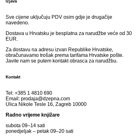
Izjava
Sve cijene uključuju PDV osim gdje je drugačije
navedeno.
Dostava u Hrvatsku je besplatna za narudžbe veće od 30
EUR.
Za dostavu na adresu izvan Republike Hrvatske,
obračunavamo trošak prema tarifama Hrvatske pošte.
Javite nam se putem kontakt obrasca za narudžbu.
Kontakt
Tel:
+385 1 4810 690
Email:
prodaja@dzepna.com
Ulica Nikole Tesle 16, Zagreb 10000
Radno vrijeme knjižare
subota 09
–
14 sati
ponedjeljak – petak 09
–
20 sati