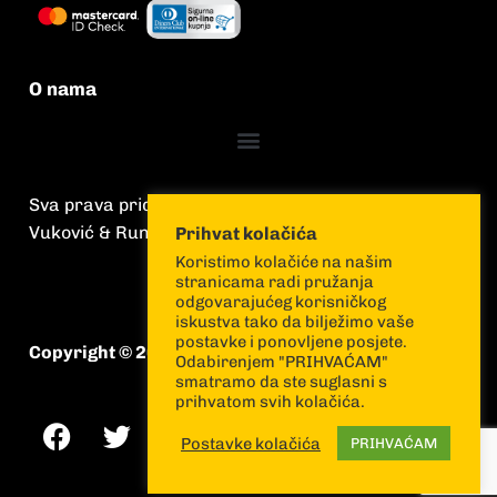
O nama
Sva prava pridržana
Vuković & Runjić
Prihvat kolačića
Koristimo kolačiće na našim
stranicama radi pružanja
odgovarajućeg korisničkog
iskustva tako da bilježimo vaše
postavke i ponovljene posjete.
Copyright © 2026 Vuković & Runjić
Odabirenjem "PRIHVAĆAM"
smatramo da ste suglasni s
prihvatom svih kolačića.
Postavke kolačića
PRIHVAĆAM