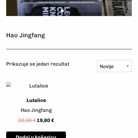
Odaberite
Naručite
Uživajte
Odaberite
Naručite
Uživajte
Odaberite
Naručite
Uživajte
Hao Jingfang
Prikazuje se jedan rezultat
Lutalice
Hao Jingfang
22,00
€
19,80
€
Dodaj u košaricu