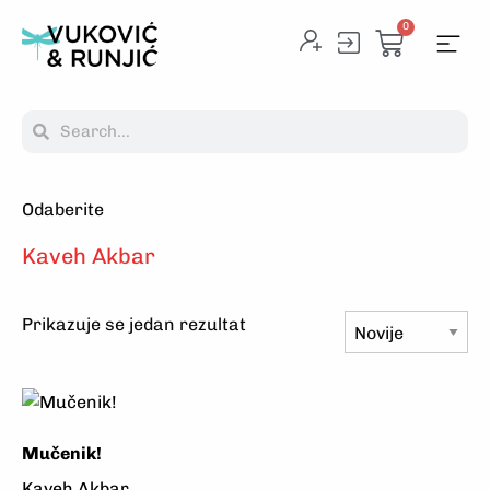
0
Odaberite
Na
Kaveh Akbar
Prikazuje se jedan rezultat
Mučenik!
Kaveh Akbar