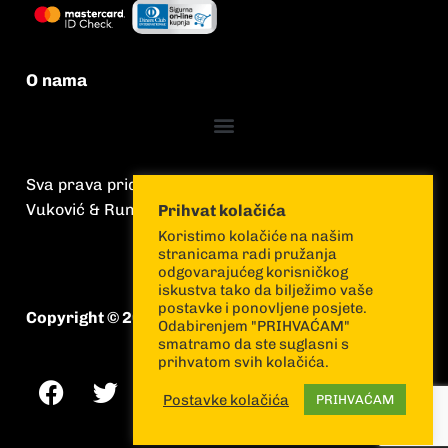
O nama
Sva prava pridržana
Vuković & Runjić
Prihvat kolačića
Koristimo kolačiće na našim
stranicama radi pružanja
odgovarajućeg korisničkog
iskustva tako da bilježimo vaše
postavke i ponovljene posjete.
Copyright © 2026 Vuković & Runjić
Odabirenjem "PRIHVAĆAM"
smatramo da ste suglasni s
prihvatom svih kolačića.
Postavke kolačića
PRIHVAĆAM