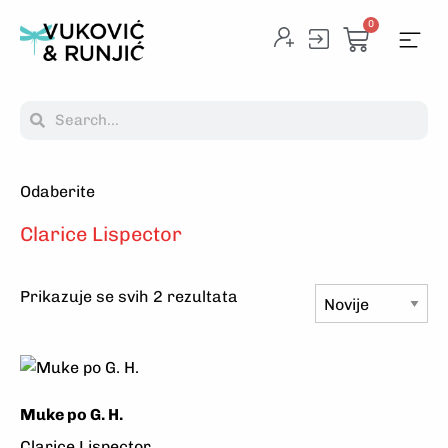
0
Odaberite
Na
Clarice Lispector
Prikazuje se svih 2 rezultata
Muke po G. H.
Clarice Lispector