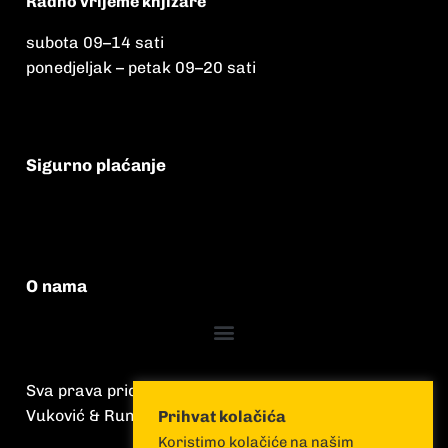
Radno vrijeme knjižare
subota 09
–
14 sati
ponedjeljak – petak 09
–
20 sati
Sigurno plaćanje
O nama
Sva prava pridržana
Vuković & Runjić
Prihvat kolačića
Koristimo kolačiće na našim