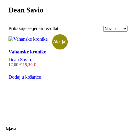
Dean Savio
Odaberite
Naručite
Uživajte
Prikazuje se jedan rezultat
Akcija!
Vahanske kronike
Dean Savio
17,00
€
15,30
€
Dodaj u košaricu
Izjava