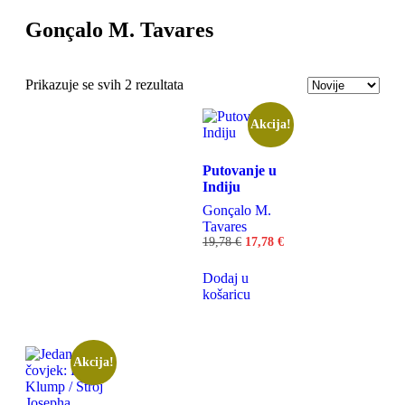
Gonçalo M. Tavares
Odaberite
Prikazuje se svih 2 rezultata
Akcija!
Putovanje u
Indiju
Gonçalo M.
Tavares
19,78
€
17,78
€
Dodaj u
košaricu
Akcija!