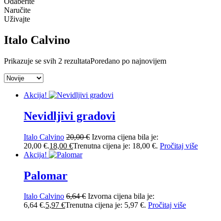
Odaberite
Naručite
Uživajte
Italo Calvino
Prikazuje se svih 2 rezultata
Poredano po najnovijem
Akcija!
Nevidljivi gradovi
Italo Calvino
20,00
€
Izvorna cijena bila je:
20,00 €.
18,00
€
Trenutna cijena je: 18,00 €.
Pročitaj više
Akcija!
Palomar
Italo Calvino
6,64
€
Izvorna cijena bila je:
6,64 €.
5,97
€
Trenutna cijena je: 5,97 €.
Pročitaj više