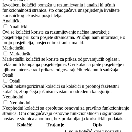
Izvedbeni kolačići pomažu u razumijevanju i analizi ključnih
funkcionalnosti stranica, što omogućava unaprijeđenja kvalitete
korisničkog iskustva posjetitelja.
Analitički
Analitički
Ovi se kolačići koriste za razumijevanje načina interakcije
posjetitelja prilikom posjete stranicama. Pružaju nam informacije o
broju posjetitelja, posjećenim stranicama itd.
Marketinški
Marketinški
Marketinški kolačići se koriste za prikaz odgovarajućih oglasa i
reklamnih kampanja posjetiteljima. Ovi kolačići prate posjetitelje i
njihove interese radi prikaza odgovarajućih reklamnih sadržaja.
Ostali
Ostali
Ostali nekategorizirani kolačići su kolačići u probnoj fazi/testni
kolačići, zbog čega još nisu svrstani u određenu kategoriju.
Neophodni
Neophodni
Neophodni kolačići su apsolutno osnovni za pravilno funkcioniranje
stranica. Oni omogućavaju osnovne funkcionalnosti i sigurnosne
postavke stranica anonimo, bez prukupljanja korisničkih podataka.
Kolačić
Trajanje
Opis
Ovo je kolačić kojeg postavlja