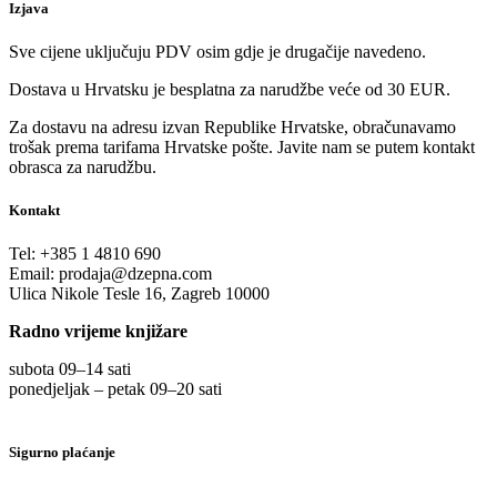
Izjava
Sve cijene uključuju PDV osim gdje je drugačije navedeno.
Dostava u Hrvatsku je besplatna za narudžbe veće od 30 EUR.
Za dostavu na adresu izvan Republike Hrvatske, obračunavamo
trošak prema tarifama Hrvatske pošte. Javite nam se putem kontakt
obrasca za narudžbu.
Kontakt
Tel:
+385 1 4810 690
Email:
prodaja@dzepna.com
Ulica Nikole Tesle 16, Zagreb 10000
Radno vrijeme knjižare
subota 09
–
14 sati
ponedjeljak – petak 09
–
20 sati
Sigurno plaćanje