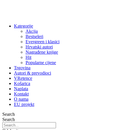
Kategorije
Akcija
Bestseleri
Evergreen i klasici
Hrvatski autori
Nagrađene knjige
Hit
Popularne cijene
Trgovina
Autori & prevodioci
VRetence
Košarica
Naplata
Kontakt
O nama
EU projekt
Search
Search