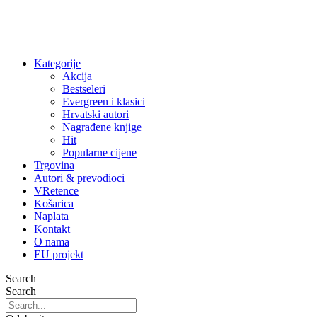
Kategorije
Akcija
Bestseleri
Evergreen i klasici
Hrvatski autori
Nagrađene knjige
Hit
Popularne cijene
Trgovina
Autori & prevodioci
VRetence
Košarica
Naplata
Kontakt
O nama
EU projekt
Search
Search