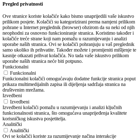
Pregled privatnosti
Ove stranice koriste kolačiće kako bismo unaprijedili vaše iskustvo
prilikom posjete. Kolačići su kategorizirani prema namjeni prilikom
pohrane u Internet preglednik (browser) obzirom da su neki od njih
neophodni za osnovno funkcioniranje stranica. Koristimo također i
kolačiće treće strane koji nam pomažu u razumijevanju i analizi
uporabe naših stranica. Ovi se kolačići pohranjuju u vaš preglednik
samo ukoliko ih prihvatite. Također možete i promijeniti mišljenje te
kasnije otkazati prihvat kolačića. No tada vaše iskustvo prilikom
uporabe naših stranica neće biti potpuno.
Funkcionalni
Funkcionalni
Funkcionalni kolačići omogućavaju dodatne funkcije stranica poput
prikaza multimedijalnih zapisa ili dijeljenja sadržaja stranica na
društvenim mrežama.
Izvedbeni
Izvedbeni
Izvedbeni kolačići pomažu u razumijevanju i analizi ključnih
funkcionalnosti stranica, što omogućava unaprijeđenja kvalitete
korisničkog iskustva posjetitelja.
Analitički
Analitički
Ovi se kolačići koriste za razumijevanje načina interakcije