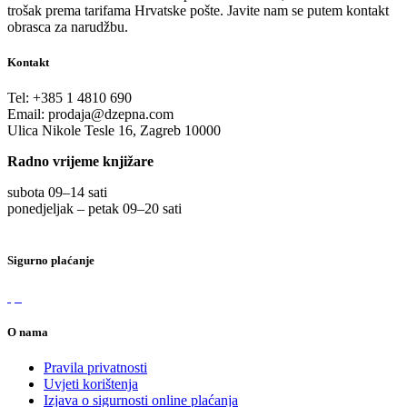
trošak prema tarifama Hrvatske pošte. Javite nam se putem kontakt
obrasca za narudžbu.
Kontakt
Tel:
+385 1 4810 690
Email:
prodaja@dzepna.com
Ulica Nikole Tesle 16, Zagreb 10000
Radno vrijeme knjižare
subota 09
–
14 sati
ponedjeljak – petak 09
–
20 sati
Sigurno plaćanje
O nama
Pravila privatnosti
Uvjeti korištenja
Izjava o sigurnosti online plaćanja