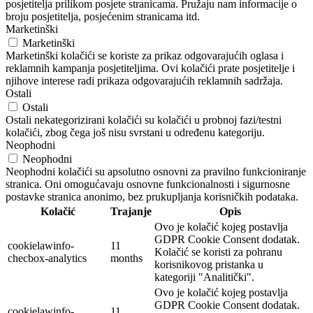
posjetitelja prilikom posjete stranicama. Pružaju nam informacije o
broju posjetitelja, posjećenim stranicama itd.
Marketinški
Marketinški
Marketinški kolačići se koriste za prikaz odgovarajućih oglasa i
reklamnih kampanja posjetiteljima. Ovi kolačići prate posjetitelje i
njihove interese radi prikaza odgovarajućih reklamnih sadržaja.
Ostali
Ostali
Ostali nekategorizirani kolačići su kolačići u probnoj fazi/testni
kolačići, zbog čega još nisu svrstani u određenu kategoriju.
Neophodni
Neophodni
Neophodni kolačići su apsolutno osnovni za pravilno funkcioniranje
stranica. Oni omogućavaju osnovne funkcionalnosti i sigurnosne
postavke stranica anonimo, bez prukupljanja korisničkih podataka.
Kolačić
Trajanje
Opis
Ovo je kolačić kojeg postavlja
GDPR Cookie Consent dodatak.
cookielawinfo-
11
Kolačić se koristi za pohranu
checbox-analytics
months
korisnikovog pristanka u
kategoriji "Analitički".
Ovo je kolačić kojeg postavlja
GDPR Cookie Consent dodatak.
cookielawinfo-
11