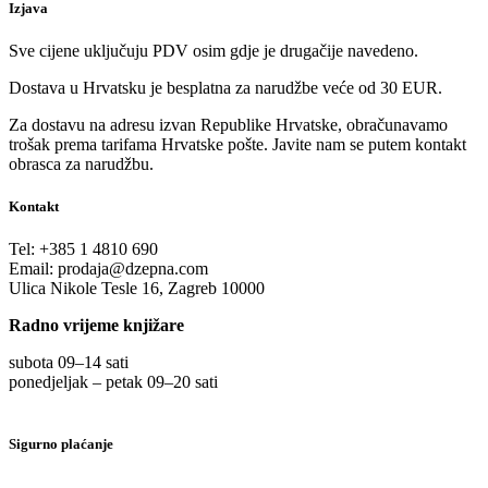
Izjava
Sve cijene uključuju PDV osim gdje je drugačije navedeno.
Dostava u Hrvatsku je besplatna za narudžbe veće od 30 EUR.
Za dostavu na adresu izvan Republike Hrvatske, obračunavamo
trošak prema tarifama Hrvatske pošte. Javite nam se putem kontakt
obrasca za narudžbu.
Kontakt
Tel:
+385 1 4810 690
Email:
prodaja@dzepna.com
Ulica Nikole Tesle 16, Zagreb 10000
Radno vrijeme knjižare
subota 09
–
14 sati
ponedjeljak – petak 09
–
20 sati
Sigurno plaćanje