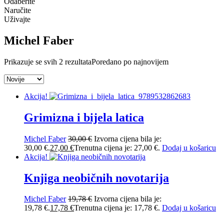
Odaberite
Naručite
Uživajte
Michel Faber
Prikazuje se svih 2 rezultata
Poredano po najnovijem
Akcija!
Grimizna i bijela latica
Michel Faber
30,00
€
Izvorna cijena bila je:
30,00 €.
27,00
€
Trenutna cijena je: 27,00 €.
Dodaj u košaricu
Akcija!
Knjiga neobičnih novotarija
Michel Faber
19,78
€
Izvorna cijena bila je:
19,78 €.
17,78
€
Trenutna cijena je: 17,78 €.
Dodaj u košaricu