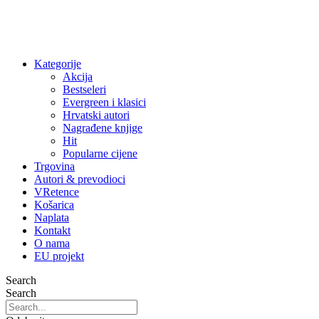
Kategorije
Akcija
Bestseleri
Evergreen i klasici
Hrvatski autori
Nagrađene knjige
Hit
Popularne cijene
Trgovina
Autori & prevodioci
VRetence
Košarica
Naplata
Kontakt
O nama
EU projekt
Search
Search