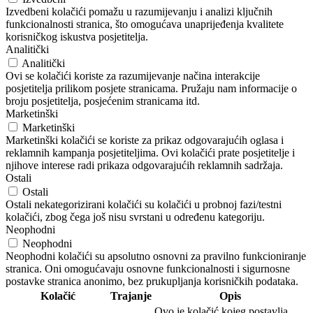
Izvedbeni kolačići pomažu u razumijevanju i analizi ključnih
funkcionalnosti stranica, što omogućava unaprijeđenja kvalitete
korisničkog iskustva posjetitelja.
Analitički
Analitički
Ovi se kolačići koriste za razumijevanje načina interakcije
posjetitelja prilikom posjete stranicama. Pružaju nam informacije o
broju posjetitelja, posjećenim stranicama itd.
Marketinški
Marketinški
Marketinški kolačići se koriste za prikaz odgovarajućih oglasa i
reklamnih kampanja posjetiteljima. Ovi kolačići prate posjetitelje i
njihove interese radi prikaza odgovarajućih reklamnih sadržaja.
Ostali
Ostali
Ostali nekategorizirani kolačići su kolačići u probnoj fazi/testni
kolačići, zbog čega još nisu svrstani u određenu kategoriju.
Neophodni
Neophodni
Neophodni kolačići su apsolutno osnovni za pravilno funkcioniranje
stranica. Oni omogućavaju osnovne funkcionalnosti i sigurnosne
postavke stranica anonimo, bez prukupljanja korisničkih podataka.
Kolačić
Trajanje
Opis
Ovo je kolačić kojeg postavlja