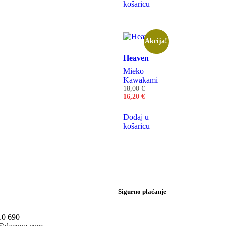
košaricu
Akcija!
Heaven
Mieko
Kawakami
18,00
€
16,20
€
Dodaj u
košaricu
Sigurno plaćanje
10 690