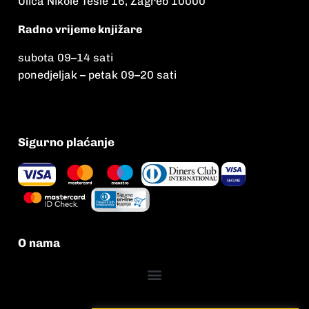
Ulica Nikole Tesle 16, Zagreb 10000
Radno vrijeme knjižare
subota 09
–
14 sati
ponedjeljak – petak 09
–
20 sati
Sigurno plaćanje
O nama