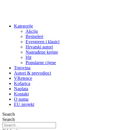
Kategorije
Akcija
Bestseleri
Evergreen i klasici
Hrvatski autori
Nagrađene knjige
Hit
Popularne cijene
Trgovina
Autori & prevodioci
VRetence
Košarica
Naplata
Kontakt
O nama
EU projekt
Search
Search