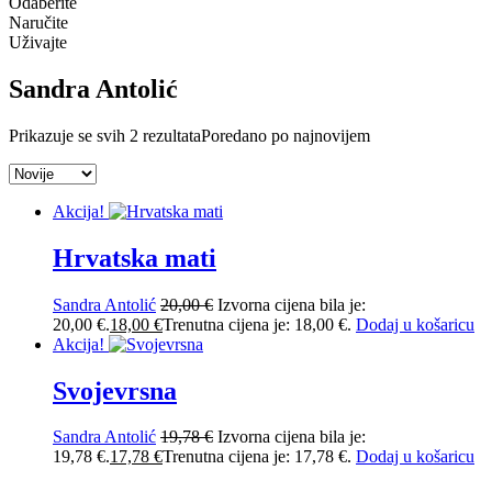
Odaberite
Naručite
Uživajte
Sandra Antolić
Prikazuje se svih 2 rezultata
Poredano po najnovijem
Akcija!
Hrvatska mati
Sandra Antolić
20,00
€
Izvorna cijena bila je:
20,00 €.
18,00
€
Trenutna cijena je: 18,00 €.
Dodaj u košaricu
Akcija!
Svojevrsna
Sandra Antolić
19,78
€
Izvorna cijena bila je:
19,78 €.
17,78
€
Trenutna cijena je: 17,78 €.
Dodaj u košaricu