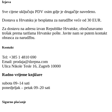
Izjava
Sve cijene uključuju PDV osim gdje je drugačije navedeno.
Dostava u Hrvatsku je besplatna za narudžbe veće od 30 EUR.
Za dostavu na adresu izvan Republike Hrvatske, obračunavamo
trošak prema tarifama Hrvatske pošte. Javite nam se putem kontakt
obrasca za narudžbu.
Kontakt
Tel:
+385 1 4810 690
Email:
prodaja@dzepna.com
Ulica Nikole Tesle 16, Zagreb 10000
Radno vrijeme knjižare
subota 09
–
14 sati
ponedjeljak – petak 09
–
20 sati
Sigurno plaćanje