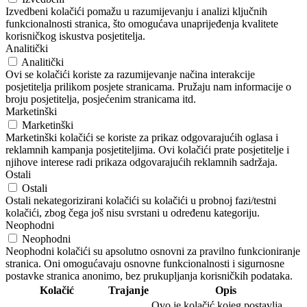
Izvedbeni kolačići pomažu u razumijevanju i analizi ključnih
funkcionalnosti stranica, što omogućava unaprijeđenja kvalitete
korisničkog iskustva posjetitelja.
Analitički
Analitički
Ovi se kolačići koriste za razumijevanje načina interakcije
posjetitelja prilikom posjete stranicama. Pružaju nam informacije o
broju posjetitelja, posjećenim stranicama itd.
Marketinški
Marketinški
Marketinški kolačići se koriste za prikaz odgovarajućih oglasa i
reklamnih kampanja posjetiteljima. Ovi kolačići prate posjetitelje i
njihove interese radi prikaza odgovarajućih reklamnih sadržaja.
Ostali
Ostali
Ostali nekategorizirani kolačići su kolačići u probnoj fazi/testni
kolačići, zbog čega još nisu svrstani u određenu kategoriju.
Neophodni
Neophodni
Neophodni kolačići su apsolutno osnovni za pravilno funkcioniranje
stranica. Oni omogućavaju osnovne funkcionalnosti i sigurnosne
postavke stranica anonimo, bez prukupljanja korisničkih podataka.
Kolačić
Trajanje
Opis
Ovo je kolačić kojeg postavlja