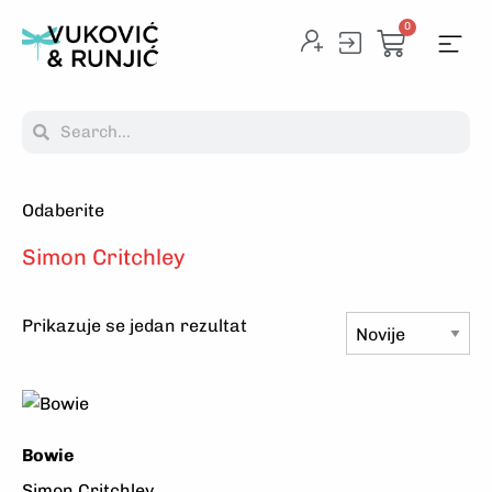
0
Odaberite
Na
Simon Critchley
Prikazuje se jedan rezultat
Bowie
Simon Critchley