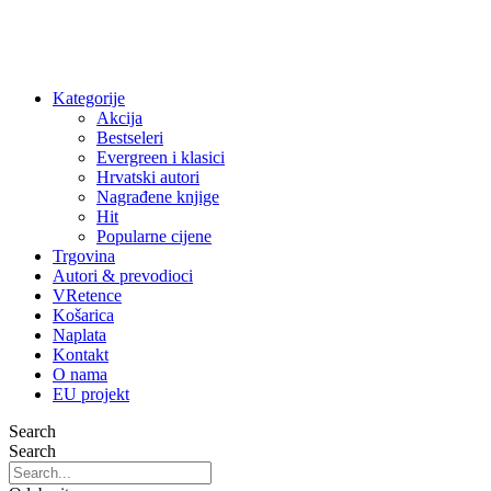
Kategorije
Akcija
Bestseleri
Evergreen i klasici
Hrvatski autori
Nagrađene knjige
Hit
Popularne cijene
Trgovina
Autori & prevodioci
VRetence
Košarica
Naplata
Kontakt
O nama
EU projekt
Search
Search