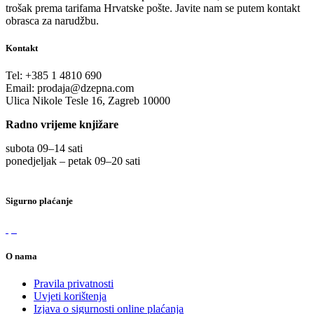
trošak prema tarifama Hrvatske pošte. Javite nam se putem kontakt
obrasca za narudžbu.
Kontakt
Tel:
+385 1 4810 690
Email:
prodaja@dzepna.com
Ulica Nikole Tesle 16, Zagreb 10000
Radno vrijeme knjižare
subota 09
–
14 sati
ponedjeljak – petak 09
–
20 sati
Sigurno plaćanje
O nama
Pravila privatnosti
Uvjeti korištenja
Izjava o sigurnosti online plaćanja