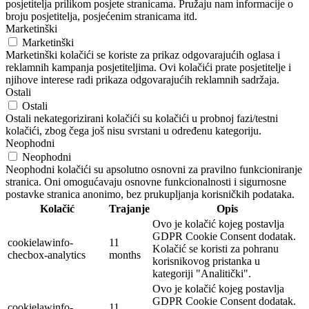
posjetitelja prilikom posjete stranicama. Pružaju nam informacije o
broju posjetitelja, posjećenim stranicama itd.
Marketinški
Marketinški
Marketinški kolačići se koriste za prikaz odgovarajućih oglasa i
reklamnih kampanja posjetiteljima. Ovi kolačići prate posjetitelje i
njihove interese radi prikaza odgovarajućih reklamnih sadržaja.
Ostali
Ostali
Ostali nekategorizirani kolačići su kolačići u probnoj fazi/testni
kolačići, zbog čega još nisu svrstani u određenu kategoriju.
Neophodni
Neophodni
Neophodni kolačići su apsolutno osnovni za pravilno funkcioniranje
stranica. Oni omogućavaju osnovne funkcionalnosti i sigurnosne
postavke stranica anonimo, bez prukupljanja korisničkih podataka.
Kolačić
Trajanje
Opis
Ovo je kolačić kojeg postavlja
GDPR Cookie Consent dodatak.
cookielawinfo-
11
Kolačić se koristi za pohranu
checbox-analytics
months
korisnikovog pristanka u
kategoriji "Analitički".
Ovo je kolačić kojeg postavlja
GDPR Cookie Consent dodatak.
cookielawinfo-
11