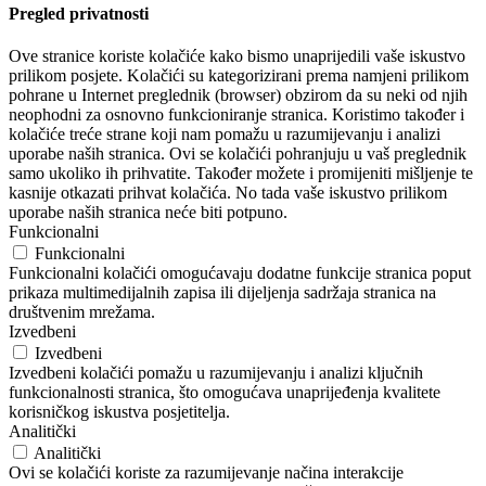
Pregled privatnosti
Ove stranice koriste kolačiće kako bismo unaprijedili vaše iskustvo
prilikom posjete. Kolačići su kategorizirani prema namjeni prilikom
pohrane u Internet preglednik (browser) obzirom da su neki od njih
neophodni za osnovno funkcioniranje stranica. Koristimo također i
kolačiće treće strane koji nam pomažu u razumijevanju i analizi
uporabe naših stranica. Ovi se kolačići pohranjuju u vaš preglednik
samo ukoliko ih prihvatite. Također možete i promijeniti mišljenje te
kasnije otkazati prihvat kolačića. No tada vaše iskustvo prilikom
uporabe naših stranica neće biti potpuno.
Funkcionalni
Funkcionalni
Funkcionalni kolačići omogućavaju dodatne funkcije stranica poput
prikaza multimedijalnih zapisa ili dijeljenja sadržaja stranica na
društvenim mrežama.
Izvedbeni
Izvedbeni
Izvedbeni kolačići pomažu u razumijevanju i analizi ključnih
funkcionalnosti stranica, što omogućava unaprijeđenja kvalitete
korisničkog iskustva posjetitelja.
Analitički
Analitički
Ovi se kolačići koriste za razumijevanje načina interakcije