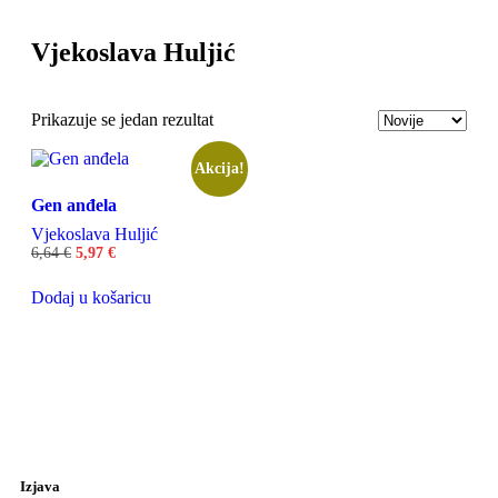
Vjekoslava Huljić
Odaberite
Prikazuje se jedan rezultat
Akcija!
Gen anđela
Vjekoslava Huljić
6,64
€
5,97
€
Dodaj u košaricu
Izjava