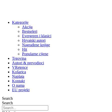
Kategorije
Akcija
Bestseleri
Evergreen i klasici
Hrvatski autori
Nagrađene knjige
Hit
Popularne cijene
Trgovina
Autori & prevodioci
VRetence
Košarica
Naplata
Kontakt
O nama
EU projekt
Search
Search