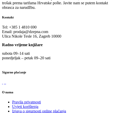
trošak prema tarifama Hrvatske pošte. Javite nam se putem kontakt
obrasca za narudžbu.
Kontakt
Tel:
+385 1 4810 690
Email:
prodaja@dzepna.com
Ulica Nikole Tesle 16, Zagreb 10000
Radno vrijeme knjižare
subota 09
–
14 sati
ponedjeljak – petak 09
–
20 sati
Sigurno plaćanje
O nama
Pravila privatnosti
Uvjeti korištenja
Izjava o sigurnosti online plaćanja