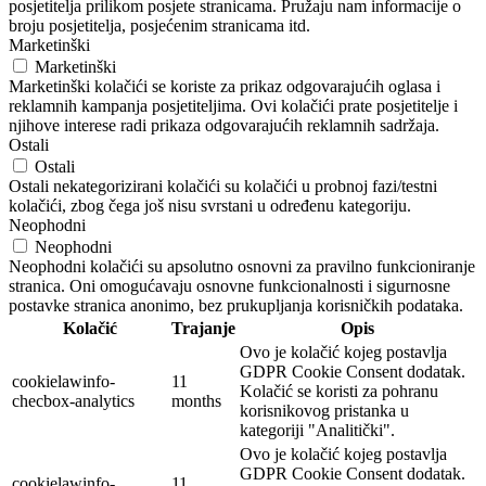
posjetitelja prilikom posjete stranicama. Pružaju nam informacije o
broju posjetitelja, posjećenim stranicama itd.
Marketinški
Marketinški
Marketinški kolačići se koriste za prikaz odgovarajućih oglasa i
reklamnih kampanja posjetiteljima. Ovi kolačići prate posjetitelje i
njihove interese radi prikaza odgovarajućih reklamnih sadržaja.
Ostali
Ostali
Ostali nekategorizirani kolačići su kolačići u probnoj fazi/testni
kolačići, zbog čega još nisu svrstani u određenu kategoriju.
Neophodni
Neophodni
Neophodni kolačići su apsolutno osnovni za pravilno funkcioniranje
stranica. Oni omogućavaju osnovne funkcionalnosti i sigurnosne
postavke stranica anonimo, bez prukupljanja korisničkih podataka.
Kolačić
Trajanje
Opis
Ovo je kolačić kojeg postavlja
GDPR Cookie Consent dodatak.
cookielawinfo-
11
Kolačić se koristi za pohranu
checbox-analytics
months
korisnikovog pristanka u
kategoriji "Analitički".
Ovo je kolačić kojeg postavlja
GDPR Cookie Consent dodatak.
cookielawinfo-
11