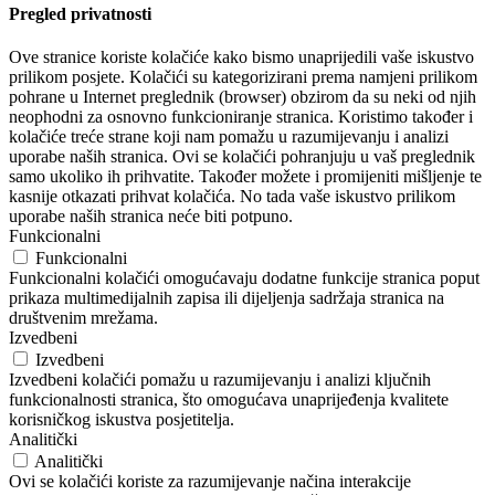
Pregled privatnosti
Ove stranice koriste kolačiće kako bismo unaprijedili vaše iskustvo
prilikom posjete. Kolačići su kategorizirani prema namjeni prilikom
pohrane u Internet preglednik (browser) obzirom da su neki od njih
neophodni za osnovno funkcioniranje stranica. Koristimo također i
kolačiće treće strane koji nam pomažu u razumijevanju i analizi
uporabe naših stranica. Ovi se kolačići pohranjuju u vaš preglednik
samo ukoliko ih prihvatite. Također možete i promijeniti mišljenje te
kasnije otkazati prihvat kolačića. No tada vaše iskustvo prilikom
uporabe naših stranica neće biti potpuno.
Funkcionalni
Funkcionalni
Funkcionalni kolačići omogućavaju dodatne funkcije stranica poput
prikaza multimedijalnih zapisa ili dijeljenja sadržaja stranica na
društvenim mrežama.
Izvedbeni
Izvedbeni
Izvedbeni kolačići pomažu u razumijevanju i analizi ključnih
funkcionalnosti stranica, što omogućava unaprijeđenja kvalitete
korisničkog iskustva posjetitelja.
Analitički
Analitički
Ovi se kolačići koriste za razumijevanje načina interakcije