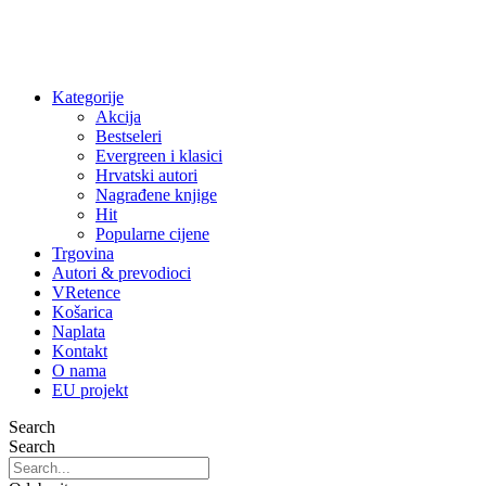
Kategorije
Akcija
Bestseleri
Evergreen i klasici
Hrvatski autori
Nagrađene knjige
Hit
Popularne cijene
Trgovina
Autori & prevodioci
VRetence
Košarica
Naplata
Kontakt
O nama
EU projekt
Search
Search