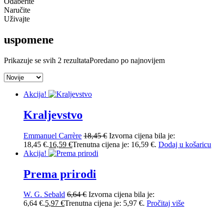
Odaberite
Naručite
Uživajte
uspomene
Prikazuje se svih 2 rezultata
Poredano po najnovijem
Akcija!
Kraljevstvo
Emmanuel Carrère
18,45
€
Izvorna cijena bila je:
18,45 €.
16,59
€
Trenutna cijena je: 16,59 €.
Dodaj u košaricu
Akcija!
Prema prirodi
W. G. Sebald
6,64
€
Izvorna cijena bila je:
6,64 €.
5,97
€
Trenutna cijena je: 5,97 €.
Pročitaj više