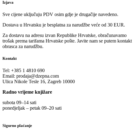
Izjava
Sve cijene uključuju PDV osim gdje je drugačije navedeno.
Dostava u Hrvatsku je besplatna za narudžbe veće od 30 EUR.
Za dostavu na adresu izvan Republike Hrvatske, obračunavamo
trošak prema tarifama Hrvatske pošte. Javite nam se putem kontakt
obrasca za narudžbu.
Kontakt
Tel:
+385 1 4810 690
Email:
prodaja@dzepna.com
Ulica Nikole Tesle 16, Zagreb 10000
Radno vrijeme knjižare
subota 09
–
14 sati
ponedjeljak – petak 09
–
20 sati
Sigurno plaćanje