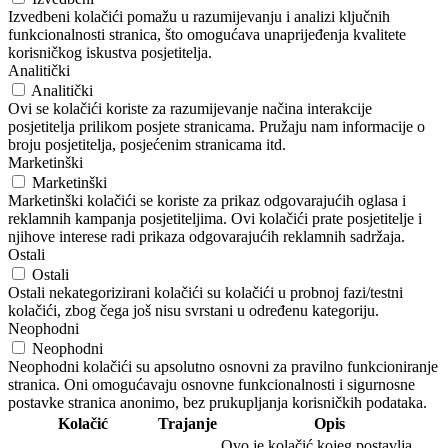
Izvedbeni kolačići pomažu u razumijevanju i analizi ključnih
funkcionalnosti stranica, što omogućava unaprijeđenja kvalitete
korisničkog iskustva posjetitelja.
Analitički
Analitički
Ovi se kolačići koriste za razumijevanje načina interakcije
posjetitelja prilikom posjete stranicama. Pružaju nam informacije o
broju posjetitelja, posjećenim stranicama itd.
Marketinški
Marketinški
Marketinški kolačići se koriste za prikaz odgovarajućih oglasa i
reklamnih kampanja posjetiteljima. Ovi kolačići prate posjetitelje i
njihove interese radi prikaza odgovarajućih reklamnih sadržaja.
Ostali
Ostali
Ostali nekategorizirani kolačići su kolačići u probnoj fazi/testni
kolačići, zbog čega još nisu svrstani u određenu kategoriju.
Neophodni
Neophodni
Neophodni kolačići su apsolutno osnovni za pravilno funkcioniranje
stranica. Oni omogućavaju osnovne funkcionalnosti i sigurnosne
postavke stranica anonimo, bez prukupljanja korisničkih podataka.
Kolačić
Trajanje
Opis
Ovo je kolačić kojeg postavlja