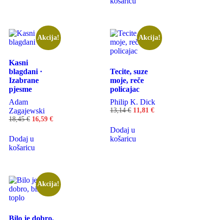
košaricu
Akcija!
Akcija!
Kasni
blagdani ·
Tecite, suze
Izabrane
moje, reče
pjesme
policajac
Adam
Philip K. Dick
Zagajewski
13,14
€
11,81
€
18,45
€
16,59
€
Dodaj u
Dodaj u
košaricu
košaricu
Akcija!
Bilo je dobro,