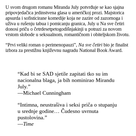
U svom drugom romanu Miranda July potvrđuje se kao sjajna
pripovjedačica jedinstvena glasa u američkoj prozi. Majstorica
apsurda i sofisticirane komedije koja ne zazire od zazornoga i
uživa u rušenju tabua i pomicanju granica, July u Na sve četiri
donosi priču o četrdesetpetogodišnjakinji u potrazi za novom
vrstom slobode u seksualnom, romantičnom i obiteljskom životu.
“Prvi veliki roman o perimenopauzi”,
Na sve četiri
bio je finalist
izbora za prestižnu književnu nagradu National Book Award.
“Kad bi se SAD sjetile zapitati tko su im
nacionalna blaga, ja bih nominirao Mirandu
July.”
—Michael Cunningham
“Intimna, neustrašiva i seksi priča o stupanju
u srednje godine… Čudesno uvrnuta
pustolovina.”
—
Time