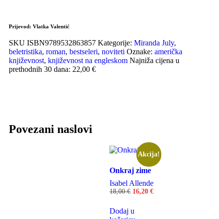
Prijevod:
Vlatka Valentić
SKU
ISBN9789532863857
Kategorije:
Miranda July
,
beletristika
,
roman
,
bestseleri
,
noviteti
Oznake:
američka
književnost
,
književnost na engleskom
Najniža cijena u
prethodnih 30 dana: 22,00 €
Povezani naslovi
Akcija!
Onkraj zime
Isabel Allende
18,00
€
16,20
€
Dodaj u