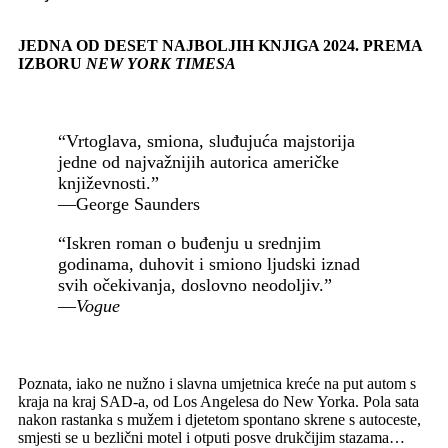
JEDNA OD DESET NAJBOLJIH KNJIGA 2024. PREMA
IZBORU
NEW YORK TIMESA
“Vrtoglava, smiona, sluđujuća majstorija
jedne od najvažnijih autorica američke
književnosti.”
—George Saunders
“Iskren roman o buđenju u srednjim
godinama, duhovit i smiono ljudski iznad
svih očekivanja, doslovno neodoljiv.”
—
Vogue
Poznata, iako ne nužno i slavna umjetnica kreće na put autom s
kraja na kraj SAD-a, od Los Angelesa do New Yorka. Pola sata
nakon rastanka s mužem i djetetom spontano skrene s autoceste,
smjesti se u bezlični motel i otputi posve drukčijim stazama…