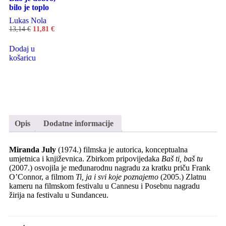
bilo je toplo
Lukas Nola
13,14
€
11,81
€
Dodaj u
košaricu
Opis
Dodatne informacije
Miranda July
(1974.) filmska je autorica, konceptualna
umjetnica i književnica. Zbirkom pripovijedaka
Baš ti, baš tu
(2007.) osvojila je međunarodnu nagradu za kratku priču Frank
O’Connor, a filmom
Ti, ja i svi koje poznajemo
(2005.) Zlatnu
kameru na filmskom festivalu u Cannesu i Posebnu nagradu
žirija na festivalu u Sundanceu.