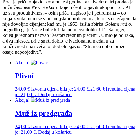
Prvu je priču objavio s osamnaest godina, a s dvadeset tri prodao je
priču časopisu
New Yorker
u kojem će ih objaviti ukupno 121. Ali
uz svu produktivnost – osim priča, napisao je i pet romana – do
kraja života borio se s financijskim problemima, kao i s osjećajem da
nije dovoljno cijenjen; kad mu je 1953. izišla zbirka
Golemi radio
,
pogodilo ga je što je bolje kritike od njega dobio J. D. Salinger,
kojeg je jednom nazvao “šesto­razrednim piscem”. Umro je od raka,
a dva mjeseca prije smrti dobio je Nacionalnu medalju za
književnost i na ­svečanoj dodjeli izjavio: “Stranica dobre proze
ostaje nepobjediva”.
Akcija!
Plivač
24,00
€
Izvorna cijena bila je: 24,00 €.
21,60
€
Trenutna cijena
je: 21,60 €.
Dodaj u košaricu
Akcija!
Muž iz predgrađa
24,00
€
Izvorna cijena bila je: 24,00 €.
21,60
€
Trenutna cijena
je: 21,60 €.
Dodaj u košaricu