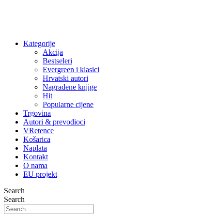
Kategorije
Akcija
Bestseleri
Evergreen i klasici
Hrvatski autori
Nagrađene knjige
Hit
Popularne cijene
Trgovina
Autori & prevodioci
VRetence
Košarica
Naplata
Kontakt
O nama
EU projekt
Search
Search