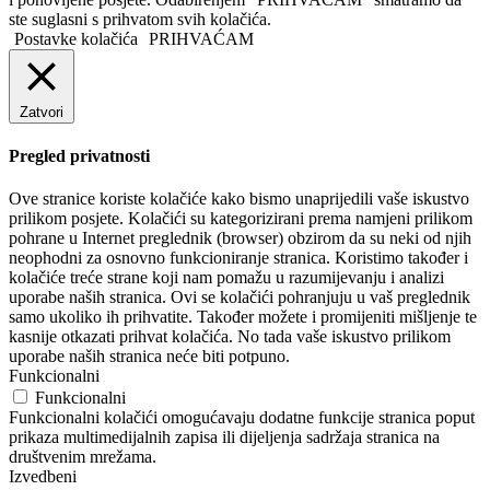
ste suglasni s prihvatom svih kolačića.
Postavke kolačića
PRIHVAĆAM
Zatvori
Pregled privatnosti
Ove stranice koriste kolačiće kako bismo unaprijedili vaše iskustvo
prilikom posjete. Kolačići su kategorizirani prema namjeni prilikom
pohrane u Internet preglednik (browser) obzirom da su neki od njih
neophodni za osnovno funkcioniranje stranica. Koristimo također i
kolačiće treće strane koji nam pomažu u razumijevanju i analizi
uporabe naših stranica. Ovi se kolačići pohranjuju u vaš preglednik
samo ukoliko ih prihvatite. Također možete i promijeniti mišljenje te
kasnije otkazati prihvat kolačića. No tada vaše iskustvo prilikom
uporabe naših stranica neće biti potpuno.
Funkcionalni
Funkcionalni
Funkcionalni kolačići omogućavaju dodatne funkcije stranica poput
prikaza multimedijalnih zapisa ili dijeljenja sadržaja stranica na
društvenim mrežama.
Izvedbeni