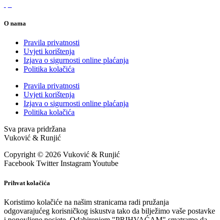
O nama
Pravila privatnosti
Uvjeti korištenja
Izjava o sigurnosti online plaćanja
Politika kolačića
Pravila privatnosti
Uvjeti korištenja
Izjava o sigurnosti online plaćanja
Politika kolačića
Sva prava pridržana
Vuković & Runjić
Copyright © 2026 Vuković & Runjić
Facebook
Twitter
Instagram
Youtube
Prihvat kolačića
Koristimo kolačiće na našim stranicama radi pružanja
odgovarajućeg korisničkog iskustva tako da bilježimo vaše postavke
i ponovljene posjete. Odabirenjem "PRIHVAĆAM" smatramo da