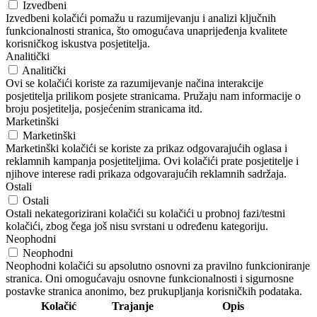
Izvedbeni
Izvedbeni kolačići pomažu u razumijevanju i analizi ključnih
funkcionalnosti stranica, što omogućava unaprijeđenja kvalitete
korisničkog iskustva posjetitelja.
Analitički
Analitički
Ovi se kolačići koriste za razumijevanje načina interakcije
posjetitelja prilikom posjete stranicama. Pružaju nam informacije o
broju posjetitelja, posjećenim stranicama itd.
Marketinški
Marketinški
Marketinški kolačići se koriste za prikaz odgovarajućih oglasa i
reklamnih kampanja posjetiteljima. Ovi kolačići prate posjetitelje i
njihove interese radi prikaza odgovarajućih reklamnih sadržaja.
Ostali
Ostali
Ostali nekategorizirani kolačići su kolačići u probnoj fazi/testni
kolačići, zbog čega još nisu svrstani u određenu kategoriju.
Neophodni
Neophodni
Neophodni kolačići su apsolutno osnovni za pravilno funkcioniranje
stranica. Oni omogućavaju osnovne funkcionalnosti i sigurnosne
postavke stranica anonimo, bez prukupljanja korisničkih podataka.
Kolačić
Trajanje
Opis