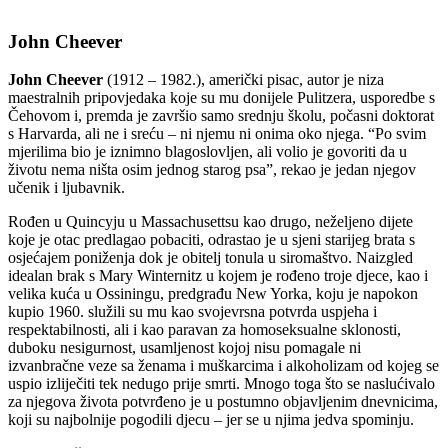
John Cheever
John Cheever
(1912 – 1982.), američki pisac, autor je niza
maestralnih pripovjedaka koje su mu donijele Pulitzera, usporedbe s
Čehovom i, premda je završio samo srednju školu, počasni doktorat
s Harvarda, ali ne i sreću – ni njemu ni onima oko njega. “Po svim
mjerilima bio je iznimno blago­slovljen, ali volio je govoriti da u
životu nema ništa osim jednog starog psa”, rekao je jedan njegov
učenik i ljubavnik.
Rođen u Quincyju u Massachusettsu kao drugo, ne­željeno dijete
koje je otac predlagao pobaciti, odrastao je u sjeni starijeg brata s
osjećajem poniženja dok je obitelj tonula u siromaštvo. Naizgled
idealan brak s Mary Winternitz u kojem je rođeno troje djece, kao i
velika kuća u Ossiningu, predgrađu New Yorka, koju je napokon
kupio 1960. služili su mu kao svojevrsna potvrda uspjeha i
respektabilnosti, ali i kao paravan za homoseksualne sklonosti,
duboku nesigurnost, usam­ljenost kojoj nisu pomagale ni
izvanbračne veze sa ženama i muškarcima i alkoholizam od kojeg se
uspio izliječiti tek nedugo prije smrti. Mnogo toga što se naslućivalo
za njegova života potvrđeno je u postumno objavljenim dnevnicima,
koji su najbolnije pogodili djecu – jer se u njima jedva spominju.