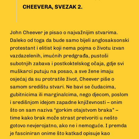
CHEEVERA, SVEZAK 2.
John Cheever je pisao o najvažnijim stvarima.
Daleko od toga da bude samo bijeli anglosaksonski
protestant i elitist koji nema pojma o životu izvan
vazdazelenih, imućnih predgrađa, pustoši
subotnjih zabava i post­koktelskog očaja, gdje svi
muškarci putuju na posao, a sve žene imaju
osjećaj da su protratile život, Cheever piše o
samom središtu stvari. Ne bavi se čudacima,
gubitnicima ili marginalcima, nego djecom, poslom
i središnjom idejom zapadne književnosti – onim
što on sam naziva “gorkim otajstvom braka” –
time kako brak može strast pretvoriti u nešto
gotovo nevjerojatno, ako ne i nemoguće. I premda
je fasciniran onime što katkad opisuje kao