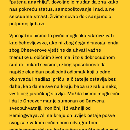
“putenu anarhiju”, dovoljno je mudar da zna kako
nas pokreću status, samopoštovanje i rad, a ne
seksualna strast: živimo novac dok sanjamo o
potpunoj ljubavi.
Vjerojatno bismo te priče mogli okarakterizirati
kao čehovljevske, ako ni zbog čega drugoga, onda
zbog Cheeverove vještine da uhvati važne
trenutke u običnim životima, i to s dobroćudnom
sućuti i nikad s visine, i zbog sposobnosti da
napiše elegičan posljednji odlomak koji ujedno
obuhvaća i nadilazi priču, a čitatelje ostavlja bez
daha, kao da se sve na kraju baca u zrak u nekoj
vrsti orgijastičkog slavlja. Možda bismo mogli reći
i da je Cheever manje sumoran od Carvera,
sveobuhvatniji, ironičniji i živahniji od
Hemingwaya. Ali na kraju on uvijek ostaje posve
svoj, sa svakom rečenicom odvagnutom i
odmjerenom dok ne kaže točno ono što treba reći,