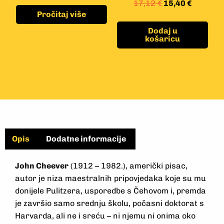
17,12
€
15,40
€
Pročitaj više
Dodaj u
košaricu
Opis
Dodatne informacije
John Cheever
(1912 – 1982.), američki pisac,
autor je niza maestralnih pripovjedaka koje su mu
donijele Pulitzera, usporedbe s Čehovom i, premda
je završio samo srednju školu, počasni doktorat s
Harvarda, ali ne i sreću – ni njemu ni onima oko