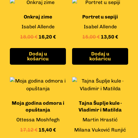
Onkraj zime
Portret u sepiji
Isabel Allende
Isabel Allende
18,00
€
16,20
€
15,00
€
13,50
€
Dodaj u
Dodaj u
košaricu
košaricu
Moja godina odmora i
Tajna Šuplje kule ·
opuštanja
Vladimir i Matilda
Ottessa Moshfegh
Martin Hrastić
17,12
€
15,40
€
Milana Vuković Runjić