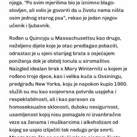
njega. “Po svim mjerilima bio je iznimno blago­
slovljen, ali volio je govoriti da u životu nema ništa
osim jednog starog psa”, rekao je jedan njegov
učenik i ljubavnik.
Rođen u Quincyju u Massachusettsu kao drugo,
ne­željeno dijete koje je otac predlagao pobaciti,
odrastao je u sjeni starijeg brata s osjećajem
poniženja dok je obitelj tonula u siromaštvo.
Naizgled idealan brak s Mary Winternitz u kojem je
rođeno troje djece, kao i velika kuća u Ossiningu,
predgrađu New Yorka, koju je napokon kupio 1960.
služili su mu kao svojevrsna potvrda uspjeha i
respektabilnosti, ali i kao paravan za
homoseksualne sklonosti, duboku nesigurnost,
usam­ljenost kojoj nisu pomagale ni izvanbračne
veze sa ženama i muškarcima i alkoholizam od
kojeg se uspio izliječiti tek nedugo prije smrti.