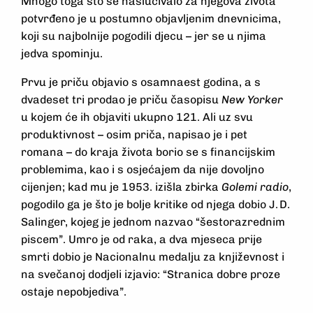
Mnogo toga što se naslućivalo za njegova života
potvrđeno je u postumno objavljenim dnevnicima,
koji su najbolnije pogodili djecu – jer se u njima
jedva spominju.
Prvu je priču objavio s osamnaest godina, a s
dvadeset tri prodao je priču časopisu
New Yorker
u kojem će ih objaviti ukupno 121. Ali uz svu
produktivnost – osim priča, napisao je i pet
romana – do kraja života borio se s financijskim
problemima, kao i s osjećajem da nije dovoljno
cijenjen; kad mu je 1953. izišla zbirka
Golemi radio
,
pogodilo ga je što je bolje kritike od njega dobio J. D.
Salinger, kojeg je jednom nazvao “šesto­razrednim
piscem”. Umro je od raka, a dva mjeseca prije
smrti dobio je Nacionalnu medalju za književnost i
na ­svečanoj dodjeli izjavio: “Stranica dobre proze
ostaje nepobjediva”.