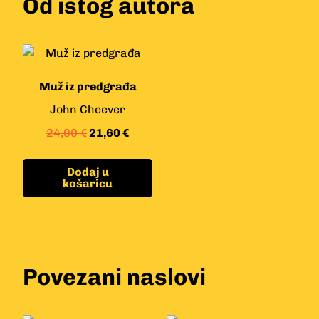
Od istog autora
Muž iz predgrađa
John Cheever
24,00
€
21,60
€
Dodaj u
košaricu
Povezani naslovi