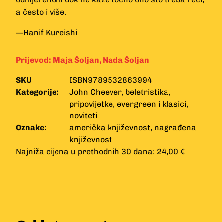
a često i više.
—Hanif Kureishi
Prijevod:
Maja Šoljan
,
Nada Šoljan
SKU
ISBN9789532863994
Kategorije:
John Cheever
,
beletristika
,
pripovijetke
,
evergreen i klasici
,
noviteti
Oznake:
američka književnost
,
nagrađena
književnost
Najniža cijena u prethodnih 30 dana: 24,00 €