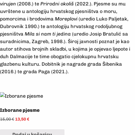
virujen
(2008.) te
Prirodni okoliš
(2022.). Pjesme su mu
uvrštene u antologiju hrvatskog pjesništva o moru,
pomorcima i brodovima
Moreplovi
(uredio Luko Paljetak,
Dubrovnik 1990.) te antologiju hrvatskog rodoljubnog
pjesništva
Mila si nam ti jedina
(uredio Josip Bratulić sa
suradnicima, Zagreb, 1998.). Široj javnosti poznat je kao
autor stihova brojnih skladbi, u kojima je opjevao ljepote i
duh Dalmacije te time obogatio cjelokupnu hrvatsku
glazbenu kulturu. Dobitnik je nagrade grada Šibenika
(2016.) te grada Paga (2021.).
Izborane pjesme
15,00
€
13,50
€
Dodaj u košaricu