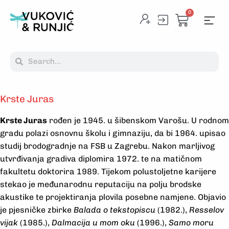
0
Krste Juras
Krste Juras
rođen je 1945. u šibenskom Varošu. U rodnom
gradu polazi osnovnu školu i gimnaziju, da bi 1964. upisao
studij brodogradnje na FSB u Zagrebu. Nakon marljivog
utvrđivanja gradiva diplomira 1972. te na matičnom
fakultetu doktorira 1989. Tijekom polustoljetne karijere
stekao je međunarodnu reputaciju na polju brodske
akustike te projektiranja plovila posebne namjene. Objavio
je pjesničke zbirke
Balada o tekstopiscu
(1982.),
Resselov
vijak
(1985.),
Dalmacija u mom oku
(1996.),
Samo moru