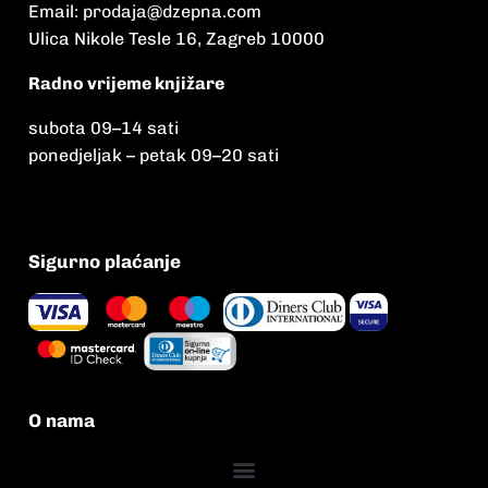
Email:
prodaja@dzepna.com
Ulica Nikole Tesle 16, Zagreb 10000
Radno vrijeme knjižare
subota 09
–
14 sati
ponedjeljak – petak 09
–
20 sati
Sigurno plaćanje
O nama