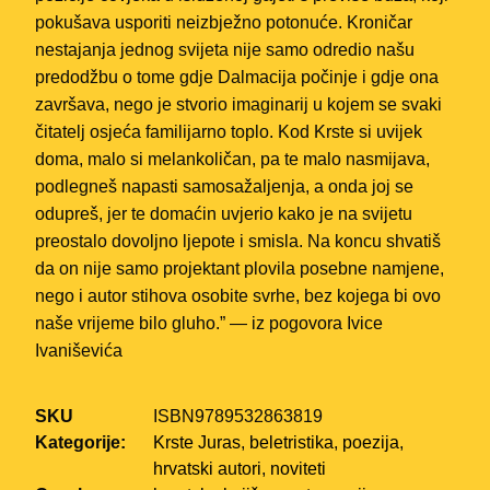
pokušava usporiti neizbježno potonuće. Kroničar
nestajanja jednog svijeta nije samo odredio našu
predodžbu o tome gdje Dalmacija počinje i gdje ona
završava, nego je stvorio imaginarij u kojem se svaki
čitatelj osjeća familijarno toplo. Kod Krste si uvijek
doma, malo si melankoličan, pa te malo nasmijava,
podlegneš napasti samosažaljenja, a onda joj se
odupreš, jer te domaćin uvjerio kako je na svijetu
preostalo dovoljno ljepote i smisla. Na koncu shvatiš
da on nije samo projektant plovila posebne namjene,
nego i autor stihova osobite svrhe, bez kojega bi ovo
naše vrijeme bilo gluho.” — iz pogovora Ivice
Ivaniševića
SKU
ISBN9789532863819
Kategorije:
Krste Juras
,
beletristika
,
poezija
,
hrvatski autori
,
noviteti