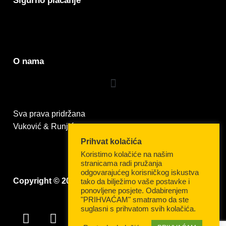
Sigurno plaćanje
O nama
Sva prava pridržana
Vuković & Runjić
Prihvat kolačića
Koristimo kolačiće na našim
stranicama radi pružanja
odgovarajućeg korisničkog iskustva
Copyright © 2026 Vuković & Runjić
tako da bilježimo vaše postavke i
ponovljene posjete. Odabirenjem
"PRIHVAĆAM" smatramo da ste
suglasni s prihvatom svih kolačića.