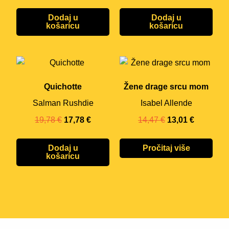
Dodaj u
Dodaj u
košaricu
košaricu
Quichotte
Žene drage srcu mom
Salman Rushdie
Isabel Allende
19,78
€
17,78
€
14,47
€
13,01
€
Dodaj u
Pročitaj više
košaricu