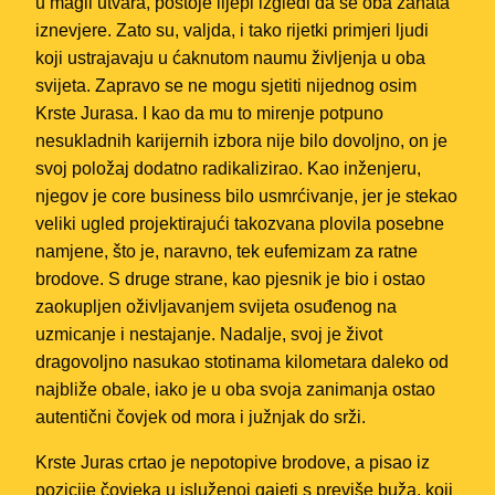
u magli utvara, postoje lijepi izgledi da se oba zanata
iznevjere. Zato su, valjda, i tako rijetki primjeri ljudi
koji ustrajavaju u ćaknutom naumu življenja u oba
svijeta. Zapravo se ne mogu sjetiti nijednog osim
Krste Jurasa. I kao da mu to mirenje potpuno
nesukladnih karijernih izbora nije bilo dovoljno, on je
svoj položaj dodatno radikalizirao. Kao inženjeru,
njegov je core business bilo usmrćivanje, jer je stekao
veliki ugled projektirajući takozvana plovila posebne
namjene, što je, naravno, tek eufemizam za ratne
brodove. S druge strane, kao pjesnik je bio i ostao
zaokupljen oživljavanjem svijeta osuđenog na
uzmicanje i nestajanje. Nadalje, svoj je život
dragovoljno nasukao stotinama kilometara daleko od
najbliže obale, iako je u oba svoja zanimanja ostao
autentični čovjek od mora i južnjak do srži.
Krste Juras crtao je nepotopive brodove, a pisao iz
pozicije čovjeka u isluženoj gajeti s previše buža, koji