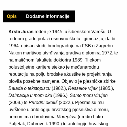
Opis
Dodatne informacije
Krste Juras
rođen je 1945. u šibenskom Varošu. U
rodnom gradu polazi osnovnu školu i gimnaziju, da bi
1964. upisao studij brodogradnje na FSB u Zagrebu.
Nakon marljivog utvrđivanja gradiva diplomira 1972. te
na matičnom fakultetu doktorira 1989. Tijekom
polustoljetne karijere stekao je međunarodnu
reputaciju na polju brodske akustike te projektiranja
plovila posebne namjene. Objavio je pjesničke zbirke
Balada o tekstopiscu
(1982.),
Resselov vijak
(1985.),
Dalmacija u mom oku
(1996.),
Samo moru virujen
(2008.) te
Prirodni okoliš
(2022.). Pjesme su mu
uvrštene u antologiju hrvatskog pjesništva o moru,
pomorcima i brodovima
Moreplovi
(uredio Luko
Paljetak, Dubrovnik 1990.) te antologiju hrvatskog