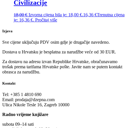
Civilizacije
18,00
€
Izvorna cijena bila je: 18,00 €.
16,36
€
Trenutna cijena
je: 16,36 €.
Pročitaj više
Izjava
Sve cijene uključuju PDV osim gdje je drugačije navedeno.
Dostava u Hrvatsku je besplatna za narudžbe veće od 30 EUR.
Za dostavu na adresu izvan Republike Hrvatske, obračunavamo
trošak prema tarifama Hrvatske pošte. Javite nam se putem kontakt
obrasca za narudžbu.
Kontakt
Tel:
+385 1 4810 690
Email:
prodaja@dzepna.com
Ulica Nikole Tesle 16, Zagreb 10000
Radno vrijeme knjižare
subota 09
–
14 sati