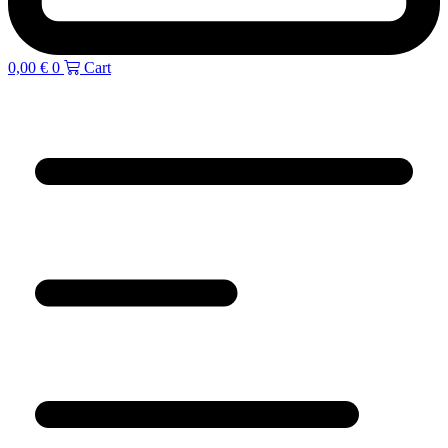
0,00
€
0
Cart