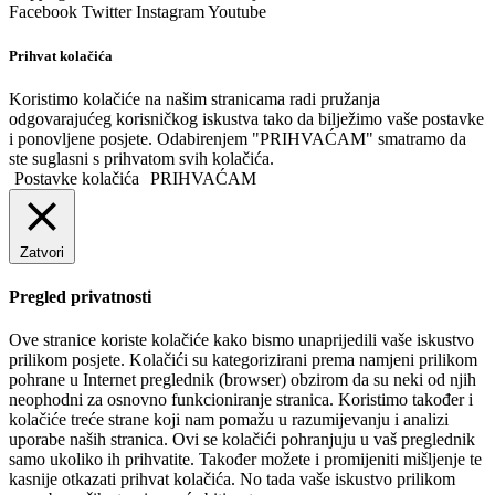
Facebook
Twitter
Instagram
Youtube
Prihvat kolačića
Koristimo kolačiće na našim stranicama radi pružanja
odgovarajućeg korisničkog iskustva tako da bilježimo vaše postavke
i ponovljene posjete. Odabirenjem "PRIHVAĆAM" smatramo da
ste suglasni s prihvatom svih kolačića.
Postavke kolačića
PRIHVAĆAM
Zatvori
Pregled privatnosti
Ove stranice koriste kolačiće kako bismo unaprijedili vaše iskustvo
prilikom posjete. Kolačići su kategorizirani prema namjeni prilikom
pohrane u Internet preglednik (browser) obzirom da su neki od njih
neophodni za osnovno funkcioniranje stranica. Koristimo također i
kolačiće treće strane koji nam pomažu u razumijevanju i analizi
uporabe naših stranica. Ovi se kolačići pohranjuju u vaš preglednik
samo ukoliko ih prihvatite. Također možete i promijeniti mišljenje te
kasnije otkazati prihvat kolačića. No tada vaše iskustvo prilikom