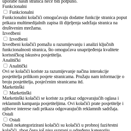
uporabe naših stranica neće biti potpuno.
Funkcionalni
Funkcionalni
Funkcionalni kolačići omogućavaju dodatne funkcije stranica poput
prikaza multimedijalnih zapisa ili dijeljenja sadržaja stranica na
društvenim mrežama.
Izvedbeni
Izvedbeni
Izvedbeni kolačići pomažu u razumijevanju i analizi ključnih
funkcionalnosti stranica, što omogućava unaprijeđenja kvalitete
korisničkog iskustva posjetitelja.
Analitički
Analitički
Ovi se kolačići koriste za razumijevanje načina interakcije
posjetitelja prilikom posjete stranicama. Pružaju nam informacije o
broju posjetitelja, posjećenim stranicama itd.
Marketinški
Marketinški
Marketinški kolačići se koriste za prikaz odgovarajućih oglasa i
reklamnih kampanja posjetiteljima. Ovi kolačići prate posjetitelje i
njihove interese radi prikaza odgovarajućih reklamnih sadržaja.
Ostali
Ostali
Ostali nekategorizirani kolačići su kolačići u probnoj fazi/testni
kolačići, zbog čega još nisu svrstani u određenu kategoriju.