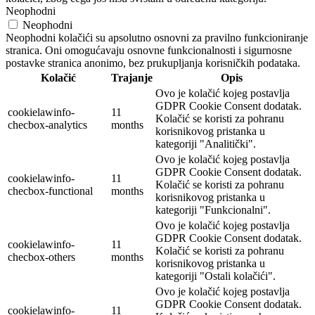
Neophodni
Neophodni
Neophodni kolačići su apsolutno osnovni za pravilno funkcioniranje
stranica. Oni omogućavaju osnovne funkcionalnosti i sigurnosne
postavke stranica anonimo, bez prukupljanja korisničkih podataka.
Kolačić
Trajanje
Opis
Ovo je kolačić kojeg postavlja
GDPR Cookie Consent dodatak.
cookielawinfo-
11
Kolačić se koristi za pohranu
checbox-analytics
months
korisnikovog pristanka u
kategoriji "Analitički".
Ovo je kolačić kojeg postavlja
GDPR Cookie Consent dodatak.
cookielawinfo-
11
Kolačić se koristi za pohranu
checbox-functional
months
korisnikovog pristanka u
kategoriji "Funkcionalni".
Ovo je kolačić kojeg postavlja
GDPR Cookie Consent dodatak.
cookielawinfo-
11
Kolačić se koristi za pohranu
checbox-others
months
korisnikovog pristanka u
kategoriji "Ostali kolačići".
Ovo je kolačić kojeg postavlja
GDPR Cookie Consent dodatak.
cookielawinfo-
11