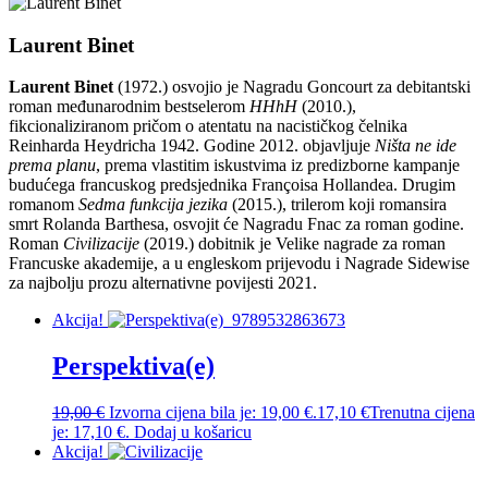
Laurent Binet
Laurent Binet
(1972.) osvojio je Nagradu Goncourt za debitantski
roman međunarodnim bestselerom
HHhH
(2010.),
fikcionaliziranom pričom o atentatu na nacističkog čelnika
Reinharda Heydricha 1942. Godine 2012. objavljuje
Ništa ne ide
prema planu
, prema vlastitim iskustvima iz predizborne kampanje
budućega francuskog predsjednika Françoisa Hollandea. Drugim
romanom
Sedma funkcija jezika
(2015.), trilerom koji romansira
smrt Rolanda Barthesa, osvojit će Nagradu Fnac za roman godine.
Roman
Civilizacije
(2019.) dobitnik je Velike nagrade za roman
Francuske akademije, a u engleskom prijevodu i Nagrade Sidewise
za najbolju prozu alternativne povijesti 2021.
Akcija!
Perspektiva(e)
19,00
€
Izvorna cijena bila je: 19,00 €.
17,10
€
Trenutna cijena
je: 17,10 €.
Dodaj u košaricu
Akcija!