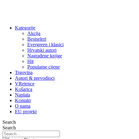
Kategorije
Akcija
Bestseleri
Evergreen i klasici
Hrvatski autori
Nagrađene knjige
Hit
Popularne cijene
Trgovina
Autori & prevodioci
VRetence
Košarica
Naplata
Kontakt
O nama
EU projekt
Search
Search