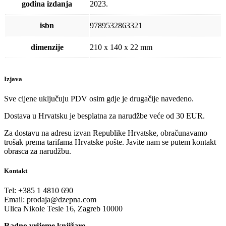
godina izdanja
2023.
isbn
9789532863321
dimenzije
210 x 140 x 22 mm
Izjava
Sve cijene uključuju PDV osim gdje je drugačije navedeno.
Dostava u Hrvatsku je besplatna za narudžbe veće od 30 EUR.
Za dostavu na adresu izvan Republike Hrvatske, obračunavamo
trošak prema tarifama Hrvatske pošte. Javite nam se putem kontakt
obrasca za narudžbu.
Kontakt
Tel:
+385 1 4810 690
Email:
prodaja@dzepna.com
Ulica Nikole Tesle 16, Zagreb 10000
Radno vrijeme knjižare