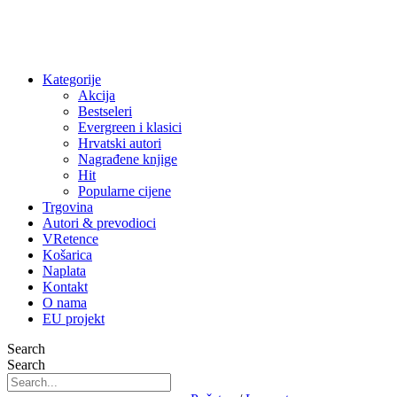
Kategorije
Akcija
Bestseleri
Evergreen i klasici
Hrvatski autori
Nagrađene knjige
Hit
Popularne cijene
Trgovina
Autori & prevodioci
VRetence
Košarica
Naplata
Kontakt
O nama
EU projekt
Search
Search