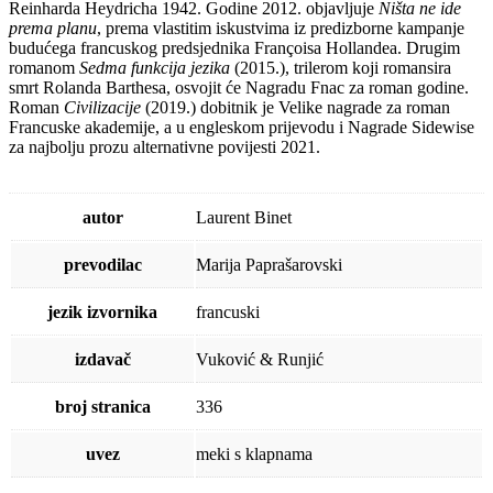
Reinharda Heydricha 1942. Godine 2012. objavljuje
Ništa ne ide
prema planu
, prema vlastitim iskustvima iz predizborne kampanje
budućega francuskog predsjednika Françoisa Hollandea. Drugim
romanom
Sedma funkcija jezika
(2015.), trilerom koji romansira
smrt Rolanda Barthesa, osvojit će Nagradu Fnac za roman godine.
Roman
Civilizacije
(2019.) dobitnik je Velike nagrade za roman
Francuske akademije, a u engleskom prijevodu i Nagrade Sidewise
za najbolju prozu alternativne povijesti 2021.
autor
Laurent Binet
prevodilac
Marija Paprašarovski
jezik izvornika
francuski
izdavač
Vuković & Runjić
broj stranica
336
uvez
meki s klapnama