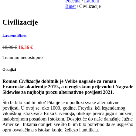
Početna
/
Laurent
Binet
/ Civilizacije
Civilizacije
Laurent Binet
Izvorna
Trenutna
18,00
€
16,36
€
cijena
cijena
Trenutno nedostupno
bila
je:
je:
16,36 €.
18,00 €.
O knjizi
Roman
Civilizacije
dobitnik je Velike nagrade za roman
Francuske akademije 2019.,
a u engleskom prijevodu i Nagrade
Sidewise za najbolju prozu alternativne povijesti
2021.
Što bi bilo kad bi bilo? Pitanje je u podlozi svake alternativne
povijesti. U ovoj se, oko 1000. godine, Freydis, kći legendarnog
vikinškog istraživača Erika Crvenoga, otiskuje prema jugu s mužem,
malobrojnom posadom i stokom. Dospjet će do naše današnje Južne
Amerike i Inkama donijeti sve što bi im bilo potrebno da se uspješno
opru osvajačima s istoka: konje, željezo i antitijela.