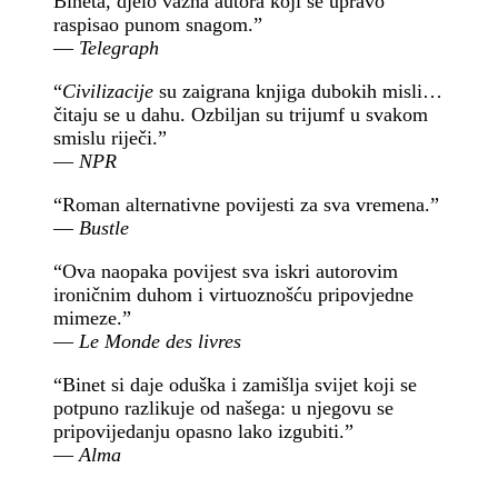
Bineta, djelo važna autora koji se upravo
raspisao punom snagom.”
—
Telegraph
“
Civilizacije
su zaigrana knjiga dubokih misli…
čitaju se u dahu. Ozbiljan su trijumf u svakom
smislu riječi.”
—
NPR
“Roman alternativne povijesti za sva vremena.”
—
Bustle
“Ova naopaka povijest sva iskri autorovim
ironičnim duhom i virtuoznošću pripovjedne
mimeze.”
—
Le Monde des livres
“Binet si daje oduška i zamišlja svijet koji se
potpuno razlikuje od našega: u njegovu se
pripovijedanju opasno lako izgubiti.”
—
Alma