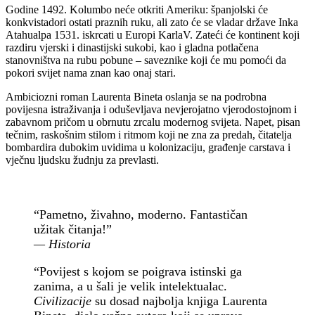
Godine 1492. Kolumbo neće otkriti Ameriku: španjolski će
konkvistadori ostati praznih ruku, ali zato će se vladar države Inka
Atahualpa 1531. iskrcati u Europi KarlaV. Zateći će kontinent koji
razdiru vjerski i dinastijski sukobi, kao i gladna potlačena
stanovništva na rubu pobune – saveznike koji će mu pomoći da
pokori svijet nama znan kao onaj stari.
Ambiciozni roman Laurenta Bineta oslanja se na podrobna
povijesna istraživanja i oduševljava nevjerojatno vjerodostojnom i
zabavnom pričom u obrnutu zrcalu modernog svijeta. Napet, pisan
tečnim, raskošnim stilom i ritmom koji ne zna za predah, čitatelja
bombardira dubokim uvidima u kolonizaciju, građenje carstava i
vječnu ljudsku žudnju za prevlasti.
“Pametno, živahno, moderno. Fantastičan
užitak čitanja!”
— Historia
“Povijest s kojom se poigrava istinski ga
zanima, a u šali je velik intelektualac.
Civilizacije
su dosad najbolja knjiga Laurenta