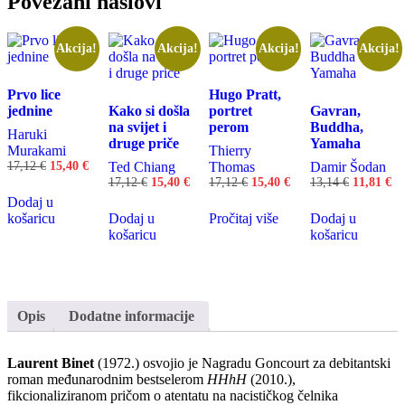
Povezani naslovi
Akcija!
Akcija!
Akcija!
Akcija!
Prvo lice
Hugo Pratt,
jednine
Kako si došla
portret
Gavran,
na svijet i
perom
Buddha,
Haruki
druge priče
Yamaha
Murakami
Thierry
Izvorna
Trenutna
17,12
€
15,40
€
Ted Chiang
Thomas
Damir Šodan
cijena
cijena
Izvorna
Trenutna
Izvorna
Trenutna
Izvorna
Tr
17,12
€
15,40
€
17,12
€
15,40
€
13,14
€
11,81
€
bila
je:
cijena
cijena
cijena
cijena
cijena
ci
Dodaj u
je:
15,40 €.
bila
je:
bila
je:
bila
je:
košaricu
Dodaj u
Pročitaj više
Dodaj u
17,12 €.
je:
15,40 €.
je:
15,40 €.
je:
11
košaricu
košaricu
17,12 €.
17,12 €.
13,14 €.
Opis
Dodatne informacije
Laurent Binet
(1972.) osvojio je Nagradu Goncourt za debitantski
roman međunarodnim bestselerom
HHhH
(2010.),
fikcionaliziranom pričom o atentatu na nacističkog čelnika