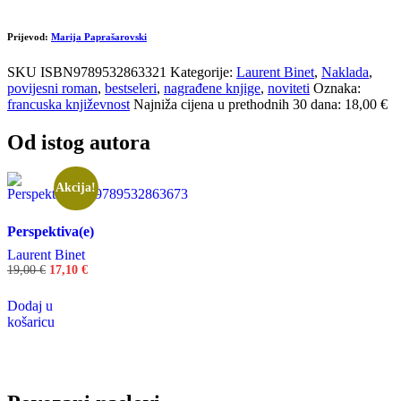
Prijevod:
Marija Paprašarovski
SKU
ISBN9789532863321
Kategorije:
Laurent Binet
,
Naklada
,
povijesni roman
,
bestseleri
,
nagrađene knjige
,
noviteti
Oznaka:
francuska književnost
Najniža cijena u prethodnih 30 dana: 18,00 €
Od istog autora
Akcija!
Perspektiva(e)
Laurent Binet
Izvorna
Trenutna
19,00
€
17,10
€
cijena
cijena
bila
je:
Dodaj u
je:
17,10 €.
košaricu
19,00 €.