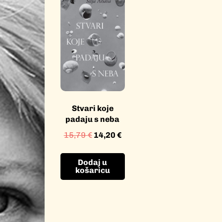
Stvari koje
padaju s neba
15,79
€
14,20
€
Dodaj u
košaricu