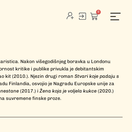
0
naristica. Nakon višegodišnjeg boravka u Londonu
ornost kritike i publike privukla je debitantskim
 kit (2010.). Njezin drugi roman
Stvari koje padaju s
du Finlandia, osvojio je Nagradu Europske unije za
g nestane
(2017.) i
Žena koja je voljela kukce
(2020.)
rima suvremene finske proze.