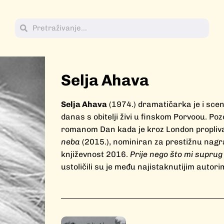
Selja Ahava
Selja Ahava
(1974.) dramatičarka je i sce
danas s obitelji živi u finskom Porvoou. Poz
romanom Dan kada je kroz London proplivao
neba
(2015.), nominiran za prestižnu nagra
književnost 2016.
Prije nego što mi supru
ustoličili su je među najistaknutijim auto