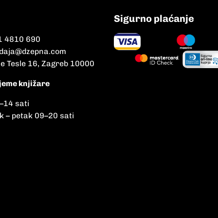
Sigurno plaćanje
1 4810 690
daja@dzepna.com
le Tesle 16, Zagreb 10000
jeme knjižare
–
14 sati
k – petak 09
–
20 sati