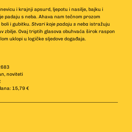
cu i krajnji apsurd, ljepotu i nasilje, bajku i
oje padaju s neba. Ahava nam tečnom prozom
 boli i gubitku.
Stvari koje padaju s neba
istražuju
v zbilje. Ovaj triptih glasova obuhvaća širok raspon
ilom uklopi u logičke sljedove događaja.
2683
an
,
noviteti
t
dana: 15,79 €