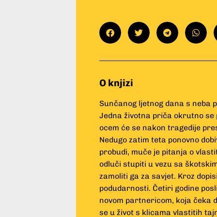
O knjizi
Sunčanog ljetnog dana s neba p
Jedna životna priča okrutno se 
ocem će se nakon tragedije preseli
Nedugo zatim teta ponovno dobiva
probudi, muče je pitanja o vlasti
odluči stupiti u vezu sa škotski
zamoliti ga za savjet. Kroz dopis
podudarnosti. Četiri godine pos
novom partnericom, koja čeka dij
se u život s klicama vlastitih tajn