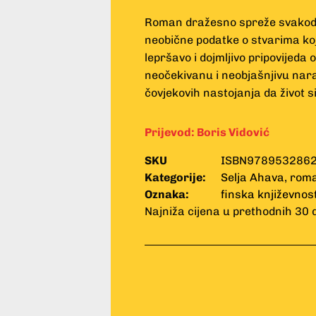
Roman dražesno spreže svakodnevi
neobične podatke o stvarima k
lepršavo i dojmljivo pripovijeda o
neočekivanu i neobjašnjivu nara
čovjekovih nastojanja da život s
Prijevod:
Boris Vidović
SKU
ISBN978953286
Kategorije:
Selja Ahava
,
rom
Oznaka:
finska književnos
Najniža cijena u prethodnih 30 