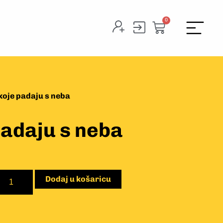
0
koje padaju s neba
padaju s neba
Dodaj u košaricu