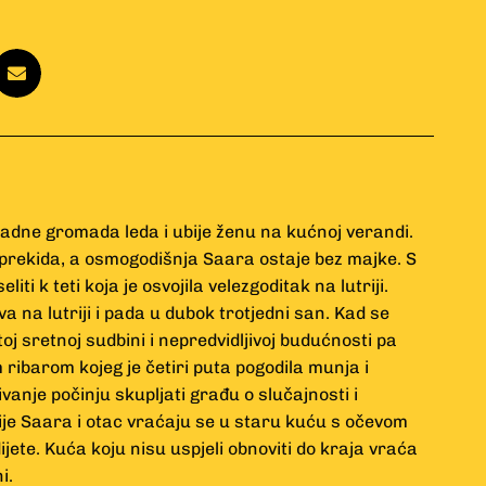
adne gromada leda i ubije ženu na kućnoj verandi.
prekida, a osmogodišnja Saara ostaje bez majke. S
ti k teti koja je osvojila velezgoditak na lutriji.
 na lutriji i pada u dubok trotjedni san. Kad se
toj sretnoj sudbini i nepredvidljivoj budućnosti pa
m ribarom kojeg je četiri puta pogodila munja i
ivanje počinju skupljati građu o slučajnosti i
lije Saara i otac vraćaju se u staru kuću s očevom
ete. Kuća koju nisu uspjeli obnoviti do kraja vraća
i.