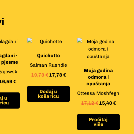
i
agdani ·
Quichotte
 pjesme
Salman Rushdie
Moja godina
ajewski
19,78
€
17,78
€
odmora i
16,59
€
opuštanja
Dodaj u
Ottessa Moshfegh
košaricu
j u
ricu
17,12
€
15,40
€
Pročitaj
više