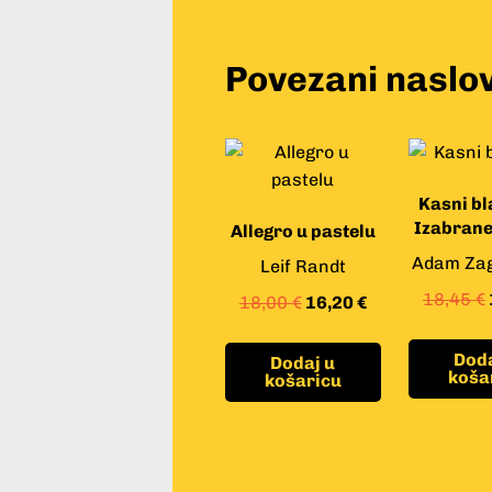
Povezani naslov
Kasni bl
Izabrane
Allegro u pastelu
Adam Zag
Leif Randt
18,45
€
18,00
€
16,20
€
Doda
Dodaj u
koša
košaricu