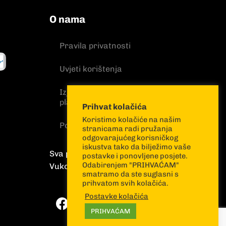
O nama
Pravila privatnosti
Uvjeti korištenja
Izjava o sigurnosti online
plaćanja
Prihvat kolačića
Koristimo kolačiće na našim
Politika kolačića
stranicama radi pružanja
odgovarajućeg korisničkog
iskustva tako da bilježimo vaše
Sva prava pridržana
postavke i ponovljene posjete.
Odabirenjem "PRIHVAĆAM"
Vuković & Runjić
smatramo da ste suglasni s
prihvatom svih kolačića.
Postavke kolačića
PRIHVAĆAM