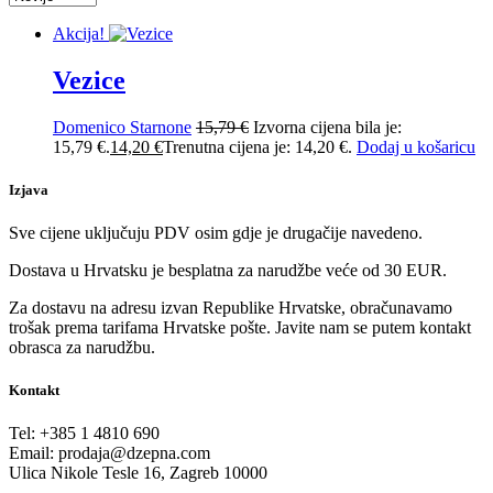
Akcija!
Vezice
Domenico Starnone
15,79
€
Izvorna cijena bila je:
15,79 €.
14,20
€
Trenutna cijena je: 14,20 €.
Dodaj u košaricu
Izjava
Sve cijene uključuju PDV osim gdje je drugačije navedeno.
Dostava u Hrvatsku je besplatna za narudžbe veće od 30 EUR.
Za dostavu na adresu izvan Republike Hrvatske, obračunavamo
trošak prema tarifama Hrvatske pošte. Javite nam se putem kontakt
obrasca za narudžbu.
Kontakt
Tel:
+385 1 4810 690
Email:
prodaja@dzepna.com
Ulica Nikole Tesle 16, Zagreb 10000