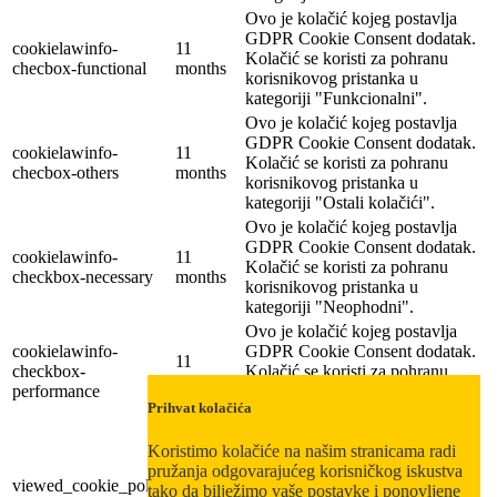
Ovo je kolačić kojeg postavlja
GDPR Cookie Consent dodatak.
cookielawinfo-
11
Kolačić se koristi za pohranu
checbox-functional
months
korisnikovog pristanka u
kategoriji "Funkcionalni".
Ovo je kolačić kojeg postavlja
GDPR Cookie Consent dodatak.
cookielawinfo-
11
Kolačić se koristi za pohranu
checbox-others
months
korisnikovog pristanka u
kategoriji "Ostali kolačići".
Ovo je kolačić kojeg postavlja
GDPR Cookie Consent dodatak.
cookielawinfo-
11
Kolačić se koristi za pohranu
checkbox-necessary
months
korisnikovog pristanka u
kategoriji "Neophodni".
Ovo je kolačić kojeg postavlja
cookielawinfo-
GDPR Cookie Consent dodatak.
11
checkbox-
Kolačić se koristi za pohranu
months
performance
korisnikovog pristanka u
Prihvat kolačića
kategoriji "Izvedbeni".
Ovo je kolačić kojeg postavlja
Koristimo kolačiće na našim stranicama radi
GDPR Cookie Consent dodatak.
pružanja odgovarajućeg korisničkog iskustva
11
Kolačić se koristi za pohranu
viewed_cookie_policy
tako da bilježimo vaše postavke i ponovljene
months
korisnikovog pristanka za