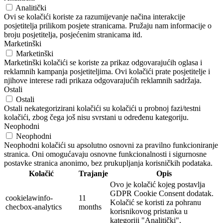
Analitički
Ovi se kolačići koriste za razumijevanje načina interakcije
posjetitelja prilikom posjete stranicama. Pružaju nam informacije o
broju posjetitelja, posjećenim stranicama itd.
Marketinški
Marketinški
Marketinški kolačići se koriste za prikaz odgovarajućih oglasa i
reklamnih kampanja posjetiteljima. Ovi kolačići prate posjetitelje i
njihove interese radi prikaza odgovarajućih reklamnih sadržaja.
Ostali
Ostali
Ostali nekategorizirani kolačići su kolačići u probnoj fazi/testni
kolačići, zbog čega još nisu svrstani u određenu kategoriju.
Neophodni
Neophodni
Neophodni kolačići su apsolutno osnovni za pravilno funkcioniranje
stranica. Oni omogućavaju osnovne funkcionalnosti i sigurnosne
postavke stranica anonimo, bez prukupljanja korisničkih podataka.
Kolačić
Trajanje
Opis
Ovo je kolačić kojeg postavlja
GDPR Cookie Consent dodatak.
cookielawinfo-
11
Kolačić se koristi za pohranu
checbox-analytics
months
korisnikovog pristanka u
kategoriji "Analitički".