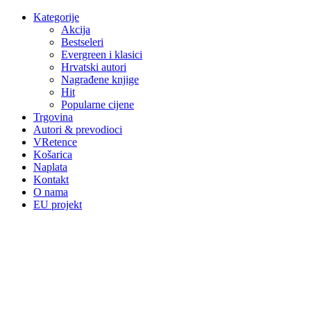
Kategorije
Akcija
Bestseleri
Evergreen i klasici
Hrvatski autori
Nagrađene knjige
Hit
Popularne cijene
Trgovina
Autori & prevodioci
VRetence
Košarica
Naplata
Kontakt
O nama
EU projekt