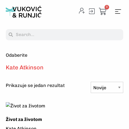
0
Odaberite
Na
Kate Atkinson
Prikazuje se jedan rezultat
Život za životom
Kate Atkinson