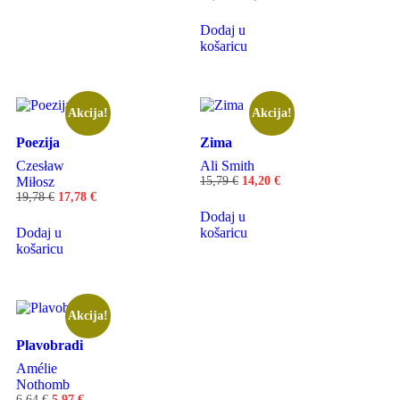
Dodaj u
košaricu
Akcija!
Akcija!
Poezija
Zima
Czesław
Ali Smith
Miłosz
15,79
€
14,20
€
19,78
€
17,78
€
Dodaj u
Dodaj u
košaricu
košaricu
Akcija!
Plavobradi
Amélie
Nothomb
6,64
€
5,97
€