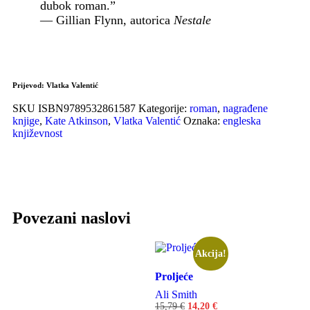
dubok roman.”
— Gillian Flynn, autorica
Nestale
Prijevod:
Vlatka Valentić
SKU
ISBN9789532861587
Kategorije:
roman
,
nagrađene
knjige
,
Kate Atkinson
,
Vlatka Valentić
Oznaka:
engleska
književnost
Povezani naslovi
Akcija!
Proljeće
Ali Smith
15,79
€
14,20
€