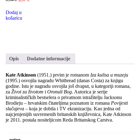
Dodaj u
košaricu
Opis
Dodatne informacije
Kate Atkinson
(1951.) prvim je romanom
Iza kulisa u muzeju
(1995.) osvojila nagradu Whitbread (danas Costa) za knjigu
godine. Istu je nagradu osvojila još dvaput, u kategoriji romana,
za
Život za životom
i
Oronuli Bog
. Autorica je serije
kriminalističkih bestselera o privatnom istražitelju Jacksonu
Brodieju – hrvatskim čitateljima poznatom iz romana
Povijesti
slučajeva
– koja je dobila i TV ekranizaciju. Kao jedna od
najcjenjenijih suvremenih britanskih književnica, Kate Atkinson
je 2011. postala nositeljicom Reda Britanskog Carstva.
autor