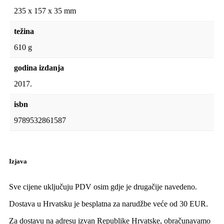
235 x 157 x 35 mm
težina
610 g
godina izdanja
2017.
isbn
9789532861587
Izjava
Sve cijene uključuju PDV osim gdje je drugačije navedeno.
Dostava u Hrvatsku je besplatna za narudžbe veće od 30 EUR.
Za dostavu na adresu izvan Republike Hrvatske, obračunavamo