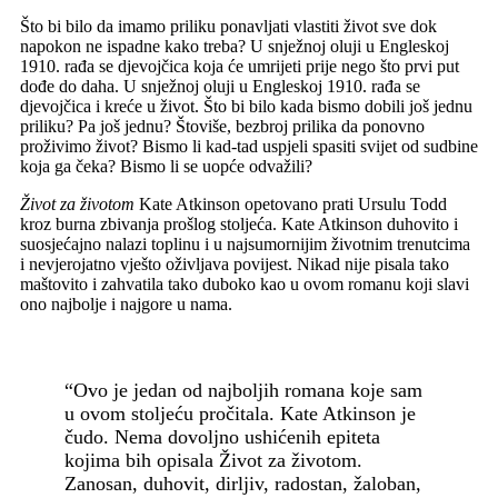
Što bi bilo da imamo priliku ponavljati vlastiti život sve dok
napokon ne ispadne kako treba? U snježnoj oluji u Engleskoj
1910. rađa se djevojčica koja će umrijeti prije nego što prvi put
dođe do daha. U snježnoj oluji u Engleskoj 1910. rađa se
djevojčica i kreće u život. Što bi bilo kada bismo dobili još jednu
priliku? Pa još jednu? Štoviše, bezbroj prilika da ponovno
proživimo život? Bismo li kad-tad uspjeli spasiti svijet od sudbine
koja ga čeka? Bismo li se uopće odvažili?
Život za životom
Kate Atkinson opetovano prati Ursulu Todd
kroz burna zbivanja prošlog stoljeća. Kate Atkinson duhovito i
suosjećajno nalazi toplinu i u najsumornijim životnim trenutcima
i nevjerojatno vješto oživljava povijest. Nikad nije pisala tako
maštovito i zahvatila tako duboko kao u ovom romanu koji slavi
ono najbolje i najgore u nama.
“Ovo je jedan od najboljih romana koje sam
u ovom stoljeću pročitala. Kate Atkinson je
čudo. Nema dovoljno ushićenih epiteta
kojima bih opisala Život za životom.
Zanosan, duhovit, dirljiv, radostan, žaloban,