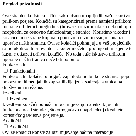
Pregled privatnosti
Ove stranice koriste kolačiće kako bismo unaprijedili vaše iskustvo
prilikom posjete. Kolačići su kategorizirani prema namjeni prilikom
pohrane u Internet preglednik (browser) obzirom da su neki od njih
neophodni za osnovno funkcioniranje stranica. Koristimo također i
kolačiće treće strane koji nam pomažu u razumijevanju i analizi
uporabe naših stranica. Ovi se kolačići pohranjuju u vaš preglednik
samo ukoliko ih prihvatite. Također možete i promijeniti mišljenje te
kasnije otkazati prihvat kolačića. No tada vaše iskustvo prilikom
uporabe naših stranica neće biti potpuno.
Funkcionalni
Funkcionalni
Funkcionalni kolačići omogućavaju dodatne funkcije stranica poput
prikaza multimedijalnih zapisa ili dijeljenja sadržaja stranica na
društvenim mrežama.
Izvedbeni
Izvedbeni
Izvedbeni kolačići pomažu u razumijevanju i analizi ključnih
funkcionalnosti stranica, što omogućava unaprijeđenja kvalitete
korisničkog iskustva posjetitelja.
Analitički
Analitički
Ovi se kolačići koriste za razumijevanje načina interakcije