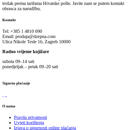
trošak prema tarifama Hrvatske pošte. Javite nam se putem kontakt
obrasca za narudžbu.
Kontakt
Tel:
+385 1 4810 690
Email:
prodaja@dzepna.com
Ulica Nikole Tesle 16, Zagreb 10000
Radno vrijeme knjižare
subota 09
–
14 sati
ponedjeljak – petak 09
–
20 sati
Sigurno plaćanje
O nama
Pravila privatnosti
Uvjeti korištenja
Izjava o sigurnosti online plaćanja