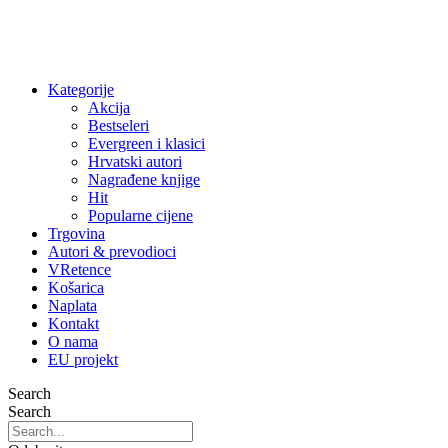
Kategorije
Akcija
Bestseleri
Evergreen i klasici
Hrvatski autori
Nagrađene knjige
Hit
Popularne cijene
Trgovina
Autori & prevodioci
VRetence
Košarica
Naplata
Kontakt
O nama
EU projekt
Search
Search