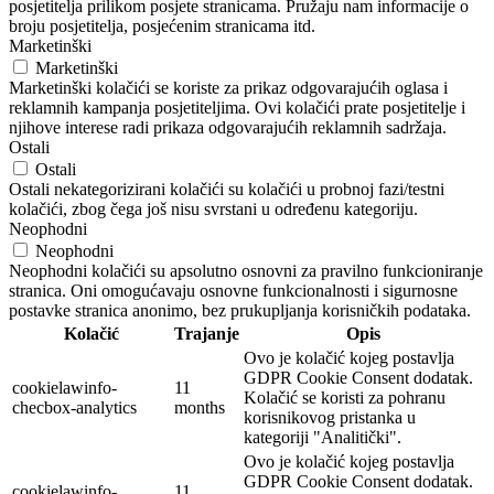
posjetitelja prilikom posjete stranicama. Pružaju nam informacije o
broju posjetitelja, posjećenim stranicama itd.
Marketinški
Marketinški
Marketinški kolačići se koriste za prikaz odgovarajućih oglasa i
reklamnih kampanja posjetiteljima. Ovi kolačići prate posjetitelje i
njihove interese radi prikaza odgovarajućih reklamnih sadržaja.
Ostali
Ostali
Ostali nekategorizirani kolačići su kolačići u probnoj fazi/testni
kolačići, zbog čega još nisu svrstani u određenu kategoriju.
Neophodni
Neophodni
Neophodni kolačići su apsolutno osnovni za pravilno funkcioniranje
stranica. Oni omogućavaju osnovne funkcionalnosti i sigurnosne
postavke stranica anonimo, bez prukupljanja korisničkih podataka.
Kolačić
Trajanje
Opis
Ovo je kolačić kojeg postavlja
GDPR Cookie Consent dodatak.
cookielawinfo-
11
Kolačić se koristi za pohranu
checbox-analytics
months
korisnikovog pristanka u
kategoriji "Analitički".
Ovo je kolačić kojeg postavlja
GDPR Cookie Consent dodatak.
cookielawinfo-
11