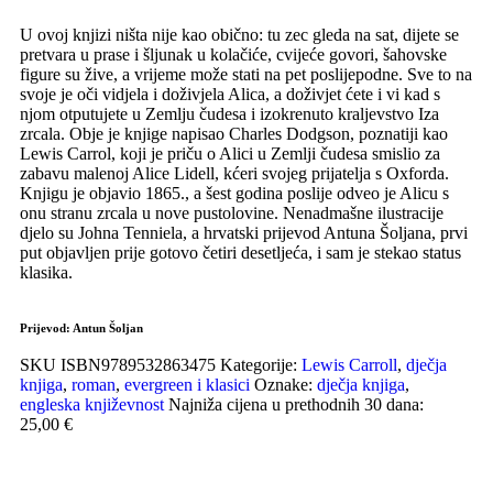
U ovoj knjizi ništa nije kao obično: tu zec gleda na sat, dijete se
pretvara u prase i šljunak u kolačiće, cvijeće govori, šahovske
figure su žive, a vrijeme može stati na pet poslijepodne. Sve to na
svoje je oči vidjela i doživjela Alica, a doživjet ćete i vi kad s
njom otputujete u Zemlju čudesa i izokrenuto kraljevstvo Iza
zrcala. Obje je knjige napisao Charles Dodgson, poznatiji kao
Lewis Carrol, koji je priču o Alici u Zemlji čudesa smislio za
zabavu malenoj Alice Lidell, kćeri svojeg prijatelja s Oxforda.
Knjigu je objavio 1865., a šest godina poslije odveo je Alicu s
onu stranu zrcala u nove pustolovine. Nenadmašne ilustracije
djelo su Johna Tenniela, a hrvatski prijevod Antuna Šoljana, prvi
put objavljen prije gotovo četiri desetljeća, i sam je stekao status
klasika.
Prijevod:
Antun Šoljan
SKU
ISBN9789532863475
Kategorije:
Lewis Carroll
,
dječja
knjiga
,
roman
,
evergreen i klasici
Oznake:
dječja knjiga
,
engleska književnost
Najniža cijena u prethodnih 30 dana:
25,00 €