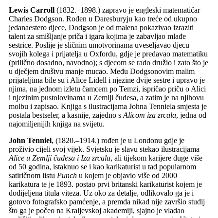
Lewis Carroll
(1832.–1898.) zapravo je engleski matematičar
Charles Dodgson. Rođen u Daresburyju kao treće od ukupno
jedanaestero djece, Dodgson je od malena pokazivao izraziti
talent za smišljanje priča i igara kojima je zabavljao mlađe
sestrice. Poslije je sličnim umotvorinama uveseljavao djecu
svojih kolega i prijatelja u Oxfordu, gdje je predavao matematiku
(prilično dosadno, navodno); s djecom se rado družio i zato što je
u dječjem društvu manje mucao. Među Dodgsonovim malim
prijateljima bile su i Alice Lidell i njezine dvije sestre i upravo je
njima, na jednom izletu čamcem po Temzi, ispričao priču o Alici
i njezinim pustolovinama u Zemlji čudesa, a zatim je na njihovu
molbu i zapisao. Knjiga s ilustracijama Johna Tenniela smjesta je
postala bestseler, a kasnije, zajedno s
Alicom iza zrcala
, jedna od
najomiljenijih knjiga na svijetu.
John Tenniel
, (1820.–1914.) rođen je u Londonu gdje je
proživio cijeli svoj vijek. Svjetsku je slavu stekao ilustracijama
Alice u Zemlji čudesa i Iza zrcala
, ali tijekom karijere duge više
od 50 godina, istaknuo se i kao karikaturist u tad popularnom
satiričnom listu
Punch
u kojem je objavio više od 2000
karikatura te je 1893. postao prvi britanski karikaturist kojem je
dodijeljena titula viteza. Uz oko za detalje, odlikovalo ga je i
gotovo fotografsko pamćenje, a premda nikad nije završio studij
što ga je počeo na Kraljevskoj akademiji, sjajno je vladao