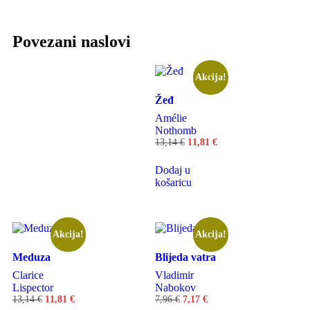
Povezani naslovi
Akcija!
Žeđ
Amélie
Nothomb
13,14
€
11,81
€
Dodaj u
košaricu
Akcija!
Akcija!
Meduza
Blijeda vatra
Clarice
Vladimir
Lispector
Nabokov
13,14
€
11,81
€
7,96
€
7,17
€