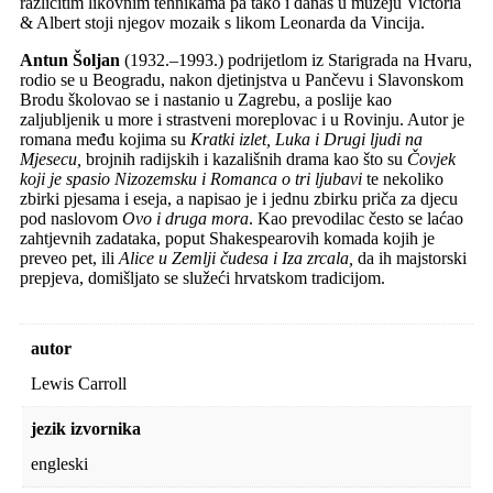
različitim likovnim tehnikama pa tako i danas u muzeju Victoria
& Albert stoji njegov mozaik s likom Leonarda da Vincija.
Antun Šoljan
(1932.–1993.) podrijetlom iz Starigrada na Hvaru,
rodio se u Beogradu, nakon djetinjstva u Pančevu i Slavonskom
Brodu školovao se i nastanio u Zagrebu, a poslije kao
zaljubljenik u more i strastveni moreplovac i u Rovinju. Autor je
romana među kojima su
Kratki izlet, Luka i Drugi ljudi na
Mjesecu,
brojnih radijskih i kazališnih drama kao što su
Čovjek
koji je spasio Nizozemsku i Romanca o tri ljubavi
te nekoliko
zbirki pjesama i eseja, a napisao je i jednu zbirku priča za djecu
pod naslovom
Ovo i druga mora
. Kao prevodilac često se laćao
zahtjevnih zadataka, poput Shakespearovih komada kojih je
preveo pet, ili
Alice u Zemlji čudesa i Iza zrcala,
da ih majstorski
prepjeva, domišljato se služeći hrvatskom tradicijom.
autor
Lewis Carroll
jezik izvornika
engleski