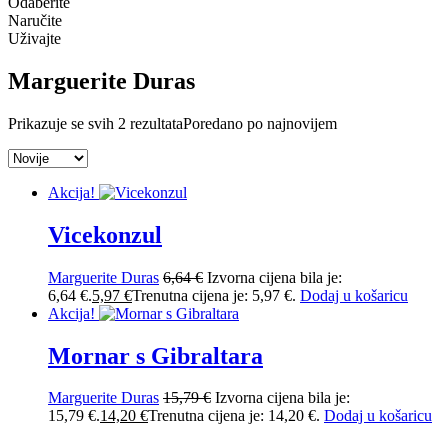
Odaberite
Naručite
Uživajte
Marguerite Duras
Prikazuje se svih 2 rezultata
Poredano po najnovijem
Akcija!
Vicekonzul
Marguerite Duras
6,64
€
Izvorna cijena bila je:
6,64 €.
5,97
€
Trenutna cijena je: 5,97 €.
Dodaj u košaricu
Akcija!
Mornar s Gibraltara
Marguerite Duras
15,79
€
Izvorna cijena bila je:
15,79 €.
14,20
€
Trenutna cijena je: 14,20 €.
Dodaj u košaricu