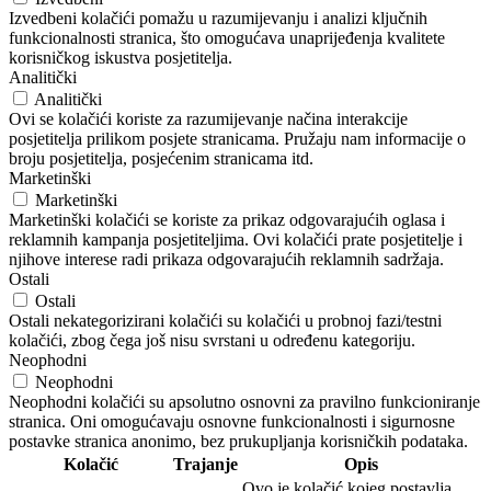
Izvedbeni kolačići pomažu u razumijevanju i analizi ključnih
funkcionalnosti stranica, što omogućava unaprijeđenja kvalitete
korisničkog iskustva posjetitelja.
Analitički
Analitički
Ovi se kolačići koriste za razumijevanje načina interakcije
posjetitelja prilikom posjete stranicama. Pružaju nam informacije o
broju posjetitelja, posjećenim stranicama itd.
Marketinški
Marketinški
Marketinški kolačići se koriste za prikaz odgovarajućih oglasa i
reklamnih kampanja posjetiteljima. Ovi kolačići prate posjetitelje i
njihove interese radi prikaza odgovarajućih reklamnih sadržaja.
Ostali
Ostali
Ostali nekategorizirani kolačići su kolačići u probnoj fazi/testni
kolačići, zbog čega još nisu svrstani u određenu kategoriju.
Neophodni
Neophodni
Neophodni kolačići su apsolutno osnovni za pravilno funkcioniranje
stranica. Oni omogućavaju osnovne funkcionalnosti i sigurnosne
postavke stranica anonimo, bez prukupljanja korisničkih podataka.
Kolačić
Trajanje
Opis
Ovo je kolačić kojeg postavlja