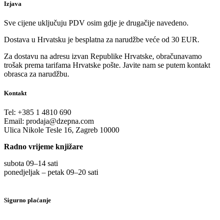
Izjava
Sve cijene uključuju PDV osim gdje je drugačije navedeno.
Dostava u Hrvatsku je besplatna za narudžbe veće od 30 EUR.
Za dostavu na adresu izvan Republike Hrvatske, obračunavamo
trošak prema tarifama Hrvatske pošte. Javite nam se putem kontakt
obrasca za narudžbu.
Kontakt
Tel:
+385 1 4810 690
Email:
prodaja@dzepna.com
Ulica Nikole Tesle 16, Zagreb 10000
Radno vrijeme knjižare
subota 09
–
14 sati
ponedjeljak – petak 09
–
20 sati
Sigurno plaćanje