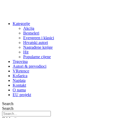
Kategorije
Akcija
Bestseleri
Evergreen i klasici
Hrvatski autori
Nagrađene knjige
Hit
Popularne cijene
Trgovina
Autori & prevodioci
VRetence
Košarica
Naplata
Kontakt
O nama
EU projekt
Search
Search