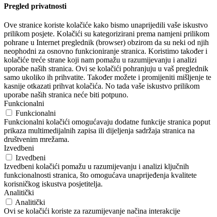
Pregled privatnosti
Ove stranice koriste kolačiće kako bismo unaprijedili vaše iskustvo
prilikom posjete. Kolačići su kategorizirani prema namjeni prilikom
pohrane u Internet preglednik (browser) obzirom da su neki od njih
neophodni za osnovno funkcioniranje stranica. Koristimo također i
kolačiće treće strane koji nam pomažu u razumijevanju i analizi
uporabe naših stranica. Ovi se kolačići pohranjuju u vaš preglednik
samo ukoliko ih prihvatite. Također možete i promijeniti mišljenje te
kasnije otkazati prihvat kolačića. No tada vaše iskustvo prilikom
uporabe naših stranica neće biti potpuno.
Funkcionalni
Funkcionalni
Funkcionalni kolačići omogućavaju dodatne funkcije stranica poput
prikaza multimedijalnih zapisa ili dijeljenja sadržaja stranica na
društvenim mrežama.
Izvedbeni
Izvedbeni
Izvedbeni kolačići pomažu u razumijevanju i analizi ključnih
funkcionalnosti stranica, što omogućava unaprijeđenja kvalitete
korisničkog iskustva posjetitelja.
Analitički
Analitički
Ovi se kolačići koriste za razumijevanje načina interakcije