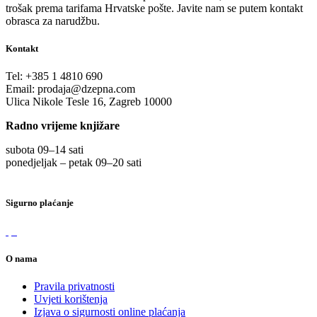
trošak prema tarifama Hrvatske pošte. Javite nam se putem kontakt
obrasca za narudžbu.
Kontakt
Tel:
+385 1 4810 690
Email:
prodaja@dzepna.com
Ulica Nikole Tesle 16, Zagreb 10000
Radno vrijeme knjižare
subota 09
–
14 sati
ponedjeljak – petak 09
–
20 sati
Sigurno plaćanje
O nama
Pravila privatnosti
Uvjeti korištenja
Izjava o sigurnosti online plaćanja