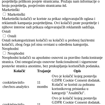
posjetitelja prilikom posjete stranicama. Pružaju nam informacije o
broju posjetitelja, posjećenim stranicama itd.
Marketinški
Marketinški
Marketinški kolačići se koriste za prikaz odgovarajućih oglasa i
reklamnih kampanja posjetiteljima. Ovi kolačići prate posjetitelje i
njihove interese radi prikaza odgovarajućih reklamnih sadržaja.
Ostali
Ostali
Ostali nekategorizirani kolačići su kolačići u probnoj fazi/testni
kolačići, zbog čega još nisu svrstani u određenu kategoriju.
Neophodni
Neophodni
Neophodni kolačići su apsolutno osnovni za pravilno funkcioniranje
stranica. Oni omogućavaju osnovne funkcionalnosti i sigurnosne
postavke stranica anonimo, bez prukupljanja korisničkih podataka.
Kolačić
Trajanje
Opis
Ovo je kolačić kojeg postavlja
GDPR Cookie Consent dodatak.
cookielawinfo-
11
Kolačić se koristi za pohranu
checbox-analytics
months
korisnikovog pristanka u
kategoriji "Analitički".
Ovo je kolačić kojeg postavlja
GDPR Cookie Consent dodatak.
cookielawinfo-
11