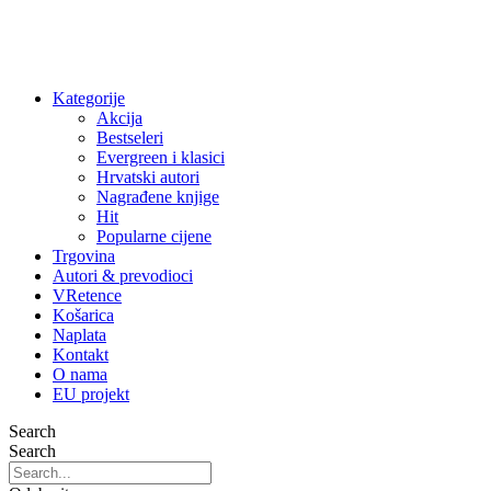
Kategorije
Akcija
Bestseleri
Evergreen i klasici
Hrvatski autori
Nagrađene knjige
Hit
Popularne cijene
Trgovina
Autori & prevodioci
VRetence
Košarica
Naplata
Kontakt
O nama
EU projekt
Search
Search