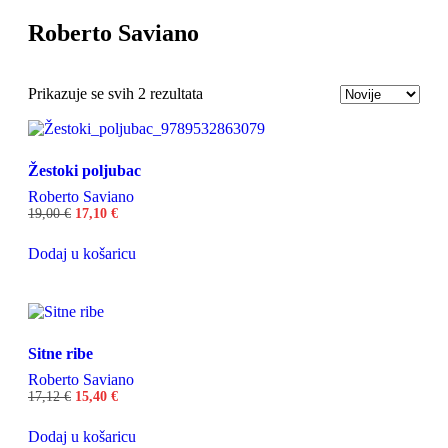
Roberto Saviano
Odaberite
Prikazuje se svih 2 rezultata
Žestoki poljubac
Roberto Saviano
19,00
€
17,10
€
Dodaj u košaricu
Sitne ribe
Roberto Saviano
17,12
€
15,40
€
Dodaj u košaricu