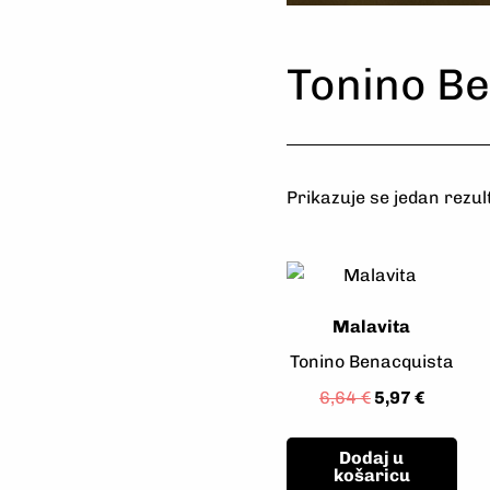
Odaberi
Naručit
Uživajte
Odaberi
Naručit
Uživajte
Odaberi
Naručit
Uživajte
Tonino B
Prikazuje se jedan rezul
Malavita
Tonino Benacquista
6,64
€
5,97
€
Dodaj u
košaricu