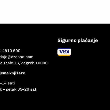
Sigurno plaćanje
1 4810 690
daja@dzepna.com
le Tesle 16, Zagreb 10000
jeme knjižare
–
14 sati
k – petak 09
–
20 sati