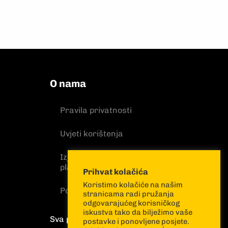
O nama
Pravila privatnosti
Uvjeti korištenja
Izjava o sigurnosti online
plaćanja
Prihvat kolačića
Koristimo kolačiće na našim
Politika kolačića
stranicama radi pružanja
odgovarajućeg korisničkog
iskustva tako da bilježimo vaše
Sva prava pridržana
postavke i ponovljene posjete.