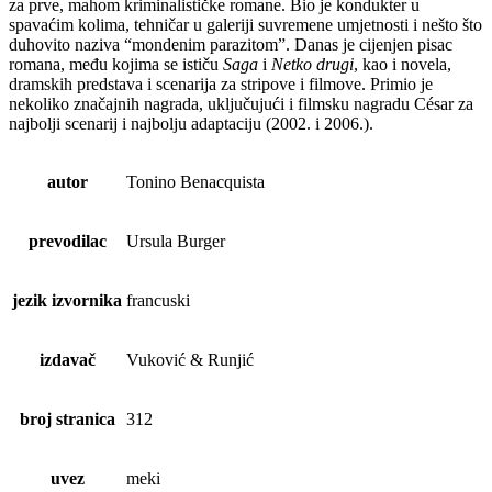
za prve, mahom kriminalističke romane. Bio je kondukter u
spavaćim kolima, tehničar u galeriji suvremene umjetnosti i nešto što
duhovito naziva “mondenim parazitom”. Danas je cijenjen pisac
romana, među kojima se ističu
Saga
i
Netko drugi
, kao i novela,
dramskih predstava i scenarija za stripove i filmove. Primio je
nekoliko značajnih nagrada, uključujući i filmsku nagradu César za
najbolji scenarij i najbolju adaptaciju (2002. i 2006.).
autor
Tonino Benacquista
prevodilac
Ursula Burger
jezik izvornika
francuski
izdavač
Vuković & Runjić
broj stranica
312
uvez
meki