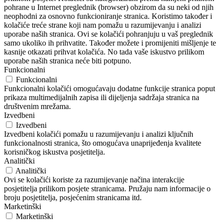
pohrane u Internet preglednik (browser) obzirom da su neki od njih
neophodni za osnovno funkcioniranje stranica. Koristimo također i
kolačiće treće strane koji nam pomažu u razumijevanju i analizi
uporabe naših stranica. Ovi se kolačići pohranjuju u vaš preglednik
samo ukoliko ih prihvatite. Također možete i promijeniti mišljenje te
kasnije otkazati prihvat kolačića. No tada vaše iskustvo prilikom
uporabe naših stranica neće biti potpuno.
Funkcionalni
Funkcionalni
Funkcionalni kolačići omogućavaju dodatne funkcije stranica poput
prikaza multimedijalnih zapisa ili dijeljenja sadržaja stranica na
društvenim mrežama.
Izvedbeni
Izvedbeni
Izvedbeni kolačići pomažu u razumijevanju i analizi ključnih
funkcionalnosti stranica, što omogućava unaprijeđenja kvalitete
korisničkog iskustva posjetitelja.
Analitički
Analitički
Ovi se kolačići koriste za razumijevanje načina interakcije
posjetitelja prilikom posjete stranicama. Pružaju nam informacije o
broju posjetitelja, posjećenim stranicama itd.
Marketinški
Marketinški