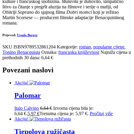
kulture i francuskog snobizma.
Malavita
je duhovito, simpatično
štivo za čitanje s pregršt aluzija na filmove i serije o mafiji, od
Obitelji Soprano
do sjajnog filma
Dobri momci
koji je režirao
Martin Scorsese — producent filmske adaptacije Benacquistinog
romana.
Prijevod:
Ursula Burger
SKU
ISBN9789532861204
Kategorije:
roman
,
popularne cijene
,
Tonino Benacquista
Oznaka:
francuska književnost
Najniža cijena u
prethodnih 30 dana: 6,64 €
Povezani naslovi
Akcija!
Palomar
Italo Calvino
6,64
€
Izvorna cijena bila je:
6,64 €.
5,97
€
Trenutna cijena je: 5,97 €.
Pročitaj više
Akcija!
Tiepolova ružičasta