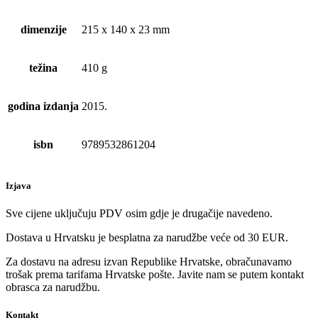
dimenzije
215 x 140 x 23 mm
težina
410 g
godina izdanja
2015.
isbn
9789532861204
Izjava
Sve cijene uključuju PDV osim gdje je drugačije navedeno.
Dostava u Hrvatsku je besplatna za narudžbe veće od 30 EUR.
Za dostavu na adresu izvan Republike Hrvatske, obračunavamo
trošak prema tarifama Hrvatske pošte. Javite nam se putem kontakt
obrasca za narudžbu.
Kontakt