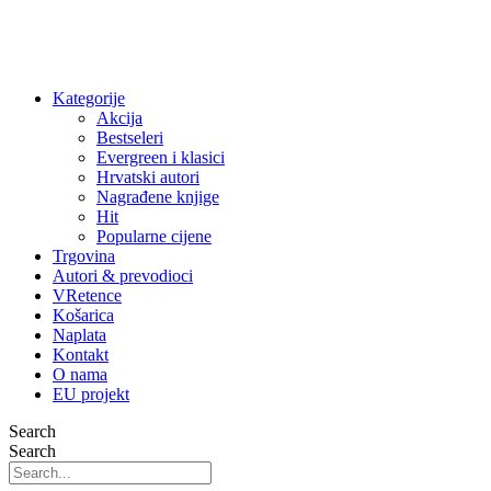
Kategorije
Akcija
Bestseleri
Evergreen i klasici
Hrvatski autori
Nagrađene knjige
Hit
Popularne cijene
Trgovina
Autori & prevodioci
VRetence
Košarica
Naplata
Kontakt
O nama
EU projekt
Search
Search