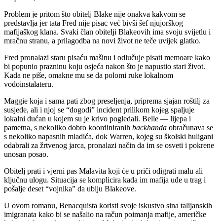
Problem je pritom što obitelj Blake nije onakva kakvom se
predstavlja jer tata Fred nije pisac već bivši šef njujorškog
mafijaškog klana. Svaki član obitelji Blakeovih ima svoju svijetlu i
mračnu stranu, a prilagodba na novi život ne teče uvijek glatko.
Fred pronalazi staru pisaću mašinu i odlučuje pisati memoare kako
bi popunio prazninu koju osjeća nakon što je napustio stari život.
Kada ne piše, omakne mu se da polomi ruke lokalnom
vodoinstalateru.
Maggie koja i sama pati zbog preseljenja, priprema sjajan roštilj za
susjede, ali i njoj se “dogodi” incident prilikom kojeg spaljuje
lokalni dućan u kojem su je krivo pogledali. Belle — lijepa i
pametna, s nekoliko dobro koordiniranih
backhanda
obračunava se
s nekoliko napasnih mladića, dok Warren, kojeg su školski huligani
odabrali za žrtvenog jarca, pronalazi način da im se osveti i pokrene
unosan posao.
Obitelj prati i vjerni pas Malavita koji će u priči odigrati malu ali
ključnu ulogu. Situacija se komplicira kada im mafija uđe u trag i
pošalje deset “vojnika” da ubiju Blakeove.
U ovom romanu, Benacquista koristi svoje iskustvo sina talijanskih
imigranata kako bi se našalio na račun poimanja mafije, američke