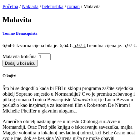
Početna
/
Naklada
/
beletristika
/
roman
/ Malavita
Malavita
Tonino Benacquista
6,64
€
Izvorna cijena bila je: 6,64 €.
5,97
€
Trenutna cijena je: 5,97 €.
Malavita količina
Dodaj u košaricu
O knjizi
Što bi se dogodilo kada bi FBI u sklopu programa zaštite svjedoka
obitelj Soprano smjestio u Normandiju? Ovo je premisa zabavnog i
pitkog romana Tonina Benacquiste
Malavita
koji je Lucu Bessonu
poslužio kao inspiracija za istoimeni film s Robertom De Nirom i
Michelle Pheiffer u glavnim ulogama.
Američka obitelj nastanjuje se u mjestu Cholong-sur-Avre u
Normandiji. Otac Fred piše knjigu o iskrcavanju saveznika, majka
Maggie volontira u lokalnoj nevladinoj udruzi, kći Belle časno nosi
svoje ime, dok se bez sina Warrena ništa ne može obaviti.