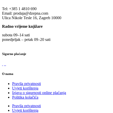
Tel:
+385 1 4810 690
Email:
prodaja@dzepna.com
Ulica Nikole Tesle 16, Zagreb 10000
Radno vrijeme knjižare
subota 09
–
14 sati
ponedjeljak – petak 09
–
20 sati
Sigurno plaćanje
O nama
Pravila privatnosti
Uvjeti korištenja
Izjava o sigurnosti online plaćanja
Politika kolačića
Pravila privatnosti
Uvjeti korištenja