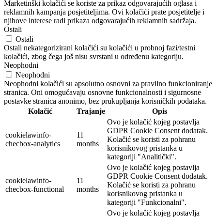
Marketinški kolačići se koriste za prikaz odgovarajućih oglasa i
reklamnih kampanja posjetiteljima. Ovi kolačići prate posjetitelje i
njihove interese radi prikaza odgovarajućih reklamnih sadržaja.
Ostali
Ostali
Ostali nekategorizirani kolačići su kolačići u probnoj fazi/testni
kolačići, zbog čega još nisu svrstani u određenu kategoriju.
Neophodni
Neophodni
Neophodni kolačići su apsolutno osnovni za pravilno funkcioniranje
stranica. Oni omogućavaju osnovne funkcionalnosti i sigurnosne
postavke stranica anonimo, bez prukupljanja korisničkih podataka.
Kolačić
Trajanje
Opis
Ovo je kolačić kojeg postavlja
GDPR Cookie Consent dodatak.
cookielawinfo-
11
Kolačić se koristi za pohranu
checbox-analytics
months
korisnikovog pristanka u
kategoriji "Analitički".
Ovo je kolačić kojeg postavlja
GDPR Cookie Consent dodatak.
cookielawinfo-
11
Kolačić se koristi za pohranu
checbox-functional
months
korisnikovog pristanka u
kategoriji "Funkcionalni".
Ovo je kolačić kojeg postavlja