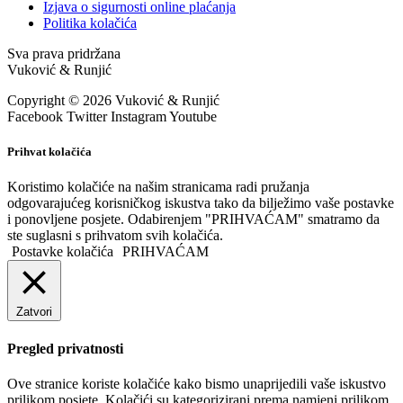
Izjava o sigurnosti online plaćanja
Politika kolačića
Sva prava pridržana
Vuković & Runjić
Copyright © 2026 Vuković & Runjić
Facebook
Twitter
Instagram
Youtube
Prihvat kolačića
Koristimo kolačiće na našim stranicama radi pružanja
odgovarajućeg korisničkog iskustva tako da bilježimo vaše postavke
i ponovljene posjete. Odabirenjem "PRIHVAĆAM" smatramo da
ste suglasni s prihvatom svih kolačića.
Postavke kolačića
PRIHVAĆAM
Zatvori
Pregled privatnosti
Ove stranice koriste kolačiće kako bismo unaprijedili vaše iskustvo
prilikom posjete. Kolačići su kategorizirani prema namjeni prilikom