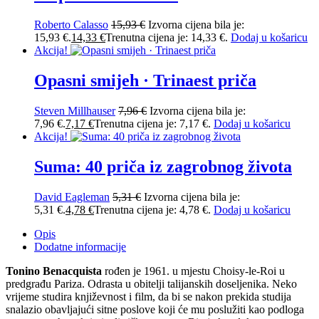
Roberto Calasso
15,93
€
Izvorna cijena bila je:
15,93 €.
14,33
€
Trenutna cijena je: 14,33 €.
Dodaj u košaricu
Akcija!
Opasni smijeh · Trinaest priča
Steven Millhauser
7,96
€
Izvorna cijena bila je:
7,96 €.
7,17
€
Trenutna cijena je: 7,17 €.
Dodaj u košaricu
Akcija!
Suma: 40 priča iz zagrobnog života
David Eagleman
5,31
€
Izvorna cijena bila je:
5,31 €.
4,78
€
Trenutna cijena je: 4,78 €.
Dodaj u košaricu
Opis
Dodatne informacije
Tonino Benacquista
rođen je 1961. u mjestu Choisy-le-Roi u
predgrađu Pariza. Odrasta u obitelji talijanskih doseljenika. Neko
vrijeme studira književnost i film, da bi se nakon prekida studija
snalazio obavljajući sitne poslove koji će mu poslužiti kao podloga