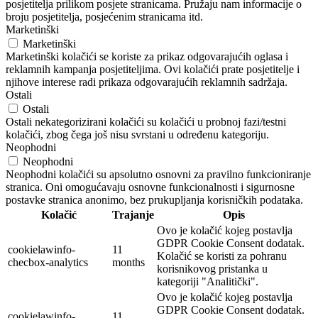
posjetitelja prilikom posjete stranicama. Pružaju nam informacije o
broju posjetitelja, posjećenim stranicama itd.
Marketinški
Marketinški
Marketinški kolačići se koriste za prikaz odgovarajućih oglasa i
reklamnih kampanja posjetiteljima. Ovi kolačići prate posjetitelje i
njihove interese radi prikaza odgovarajućih reklamnih sadržaja.
Ostali
Ostali
Ostali nekategorizirani kolačići su kolačići u probnoj fazi/testni
kolačići, zbog čega još nisu svrstani u određenu kategoriju.
Neophodni
Neophodni
Neophodni kolačići su apsolutno osnovni za pravilno funkcioniranje
stranica. Oni omogućavaju osnovne funkcionalnosti i sigurnosne
postavke stranica anonimo, bez prukupljanja korisničkih podataka.
Kolačić
Trajanje
Opis
Ovo je kolačić kojeg postavlja
GDPR Cookie Consent dodatak.
cookielawinfo-
11
Kolačić se koristi za pohranu
checbox-analytics
months
korisnikovog pristanka u
kategoriji "Analitički".
Ovo je kolačić kojeg postavlja
GDPR Cookie Consent dodatak.
cookielawinfo-
11