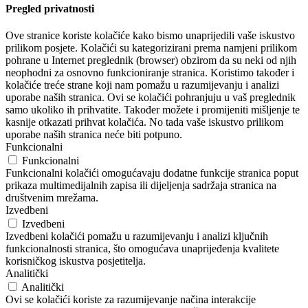
Pregled privatnosti
Ove stranice koriste kolačiće kako bismo unaprijedili vaše iskustvo
prilikom posjete. Kolačići su kategorizirani prema namjeni prilikom
pohrane u Internet preglednik (browser) obzirom da su neki od njih
neophodni za osnovno funkcioniranje stranica. Koristimo također i
kolačiće treće strane koji nam pomažu u razumijevanju i analizi
uporabe naših stranica. Ovi se kolačići pohranjuju u vaš preglednik
samo ukoliko ih prihvatite. Također možete i promijeniti mišljenje te
kasnije otkazati prihvat kolačića. No tada vaše iskustvo prilikom
uporabe naših stranica neće biti potpuno.
Funkcionalni
Funkcionalni
Funkcionalni kolačići omogućavaju dodatne funkcije stranica poput
prikaza multimedijalnih zapisa ili dijeljenja sadržaja stranica na
društvenim mrežama.
Izvedbeni
Izvedbeni
Izvedbeni kolačići pomažu u razumijevanju i analizi ključnih
funkcionalnosti stranica, što omogućava unaprijeđenja kvalitete
korisničkog iskustva posjetitelja.
Analitički
Analitički
Ovi se kolačići koriste za razumijevanje načina interakcije