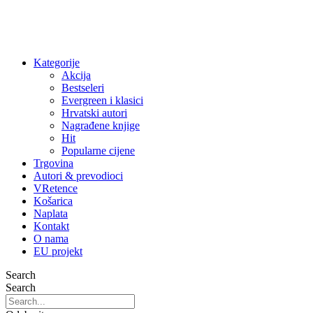
Kategorije
Akcija
Bestseleri
Evergreen i klasici
Hrvatski autori
Nagrađene knjige
Hit
Popularne cijene
Trgovina
Autori & prevodioci
VRetence
Košarica
Naplata
Kontakt
O nama
EU projekt
Search
Search