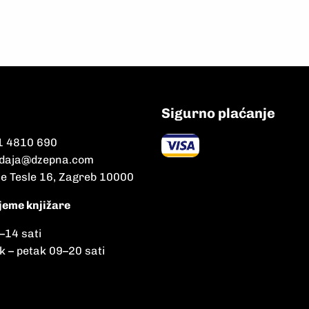
Sigurno plaćanje
1 4810 690
daja@dzepna.com
le Tesle 16, Zagreb 10000
jeme knjižare
–
14 sati
k – petak 09
–
20 sati