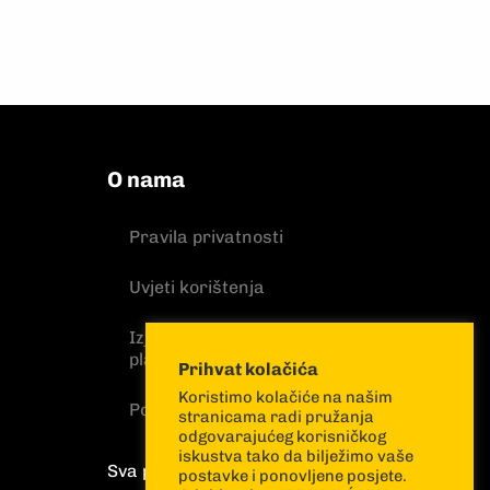
O nama
Pravila privatnosti
Uvjeti korištenja
Izjava o sigurnosti online
plaćanja
Prihvat kolačića
Koristimo kolačiće na našim
Politika kolačića
stranicama radi pružanja
odgovarajućeg korisničkog
iskustva tako da bilježimo vaše
Sva prava pridržana
postavke i ponovljene posjete.